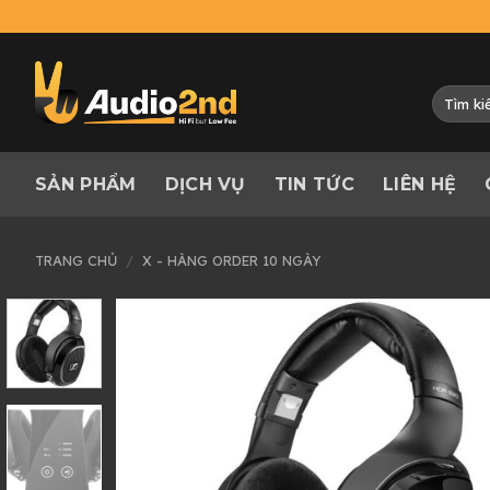
Skip
to
content
Tìm
kiếm:
SẢN PHẨM
DỊCH VỤ
TIN TỨC
LIÊN HỆ
TRANG CHỦ
/
X - HÀNG ORDER 10 NGÀY