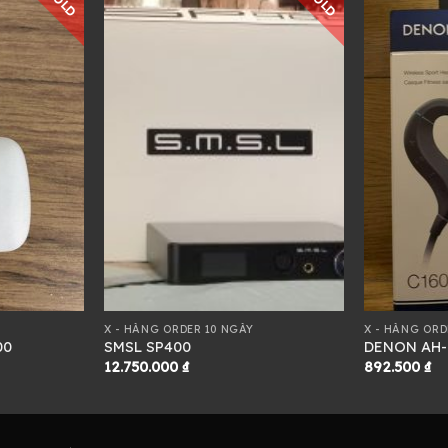
SOLD
SOLD
X - HÀNG ORDER 10 NGÀY
X - HÀNG ORD
00
SMSL SP400
DENON AH-
12.750.000
₫
892.500
₫