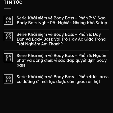
TIN TỨC
Serie Khái niệm về Body Bass – Phần 7: Vì Sao
06
Th8
Body Bass Nghe Rất Nghiền Nhưng Khó Setup
Serie Khái niệm về Body Bass – Phần 6: Dây
05
Th8
Dẫn Và Body Bass: Vai Trò Hay Ảo Giác Trong
Trải Nghiệm Âm Thanh?
Serie Khái niệm về Body Bass – Phần 5: Nguồn
04
Th8
phát và dòng điện: vì sao dap quyết định body
bass
Serie Khái niệm về Body Bass – Phần 4: khi bass
03
Th8
có đường đi mới tạo được cảm giác rơi thật