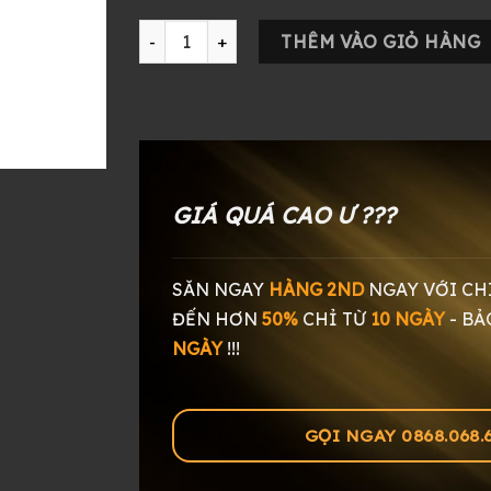
Tai Nghe Audiophile Sennheiser RS220 số lư
THÊM VÀO GIỎ HÀNG
GIÁ QUÁ CAO Ư ???
SĂN NGAY
HÀNG 2ND
NGAY
VỚI CH
ĐẾN HƠN
50%
CHỈ TỪ
10 NGÀY
-
BẢ
NGÀY
!!!
GỌI NGAY 0868.068.60