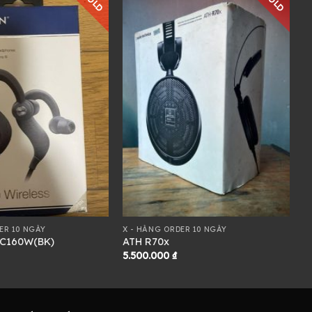
SOLD
SOLD
ER 10 NGÀY
X - HÀNG ORDER 10 NGÀY
C160W(BK)
ATH R70x
5.500.000
₫