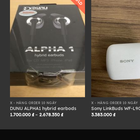
D
SOLD
X - HÀNG ORDER 10 NGÀY
X - HÀNG ORDER 10 NGÀY
DUNU ALPHA1 hybrid earbods
Sony LinkBuds WF-L9
Khoảng
1.700.000
₫
–
2.678.350
₫
3.383.000
₫
giá:
từ
1.700.000 ₫
đến
2.678.350 ₫