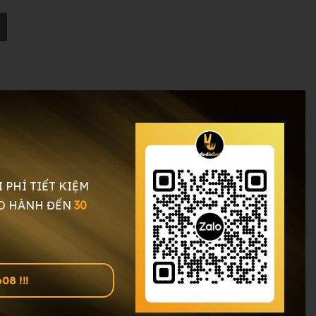
ợng
I PHÍ TIẾT KIỆM
O HÀNH ĐẾN
30
8 !!!