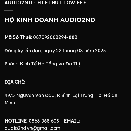
AUDIO2ND - HI FI BUT LOW FEE
HỘ KINH DOANH AUDIO2ND
Mã Số Thuế
: 087092008294-888
Đăng ký lần đầu, ngày 22 tháng 08 năm 2025
Phòng Kinh Tế Hạ Tầng và Đô Thị
ĐỊA CHỈ:
49/5 Nguyễn Văn Đậu, P. Bình Lợi Trung, Tp. Hồ Chí
Minh
HOTLINE:
0868 068 608 -
EMAIL:
audio2nd.vn@gmail.com