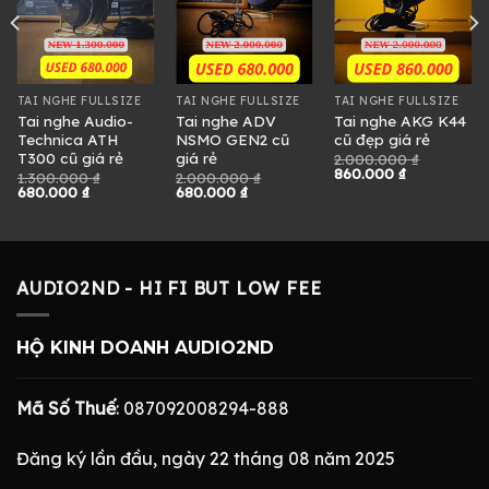
TAI NGHE FULLSIZE
TAI NGHE FULLSIZE
TAI NGHE FULLSIZE
Tai nghe Audio-
Tai nghe ADV
Tai nghe AKG K44
Technica ATH
NSMO GEN2 cũ
cũ đẹp giá rẻ
T300 cũ giá rẻ
giá rẻ
2.000.000
₫
Giá
Giá
860.000
₫
1.300.000
₫
2.000.000
₫
gốc
hiện
Giá
Giá
Giá
Giá
680.000
₫
680.000
₫
là:
tại
gốc
hiện
gốc
hiện
2.000.000 ₫.
là:
là:
tại
là:
tại
860.000 ₫.
1.300.000 ₫.
là:
2.000.000 ₫.
là:
0 ₫.
680.000 ₫.
680.000 ₫.
AUDIO2ND - HI FI BUT LOW FEE
HỘ KINH DOANH AUDIO2ND
Mã Số Thuế
: 087092008294-888
Đăng ký lần đầu, ngày 22 tháng 08 năm 2025