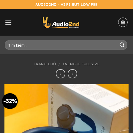
Skip
AUDIO2ND - HI FI BUT LOW FEE
to
content
Tìm
kiếm:
TRANG CHỦ
/
TAI NGHE FULLSIZE
-32%