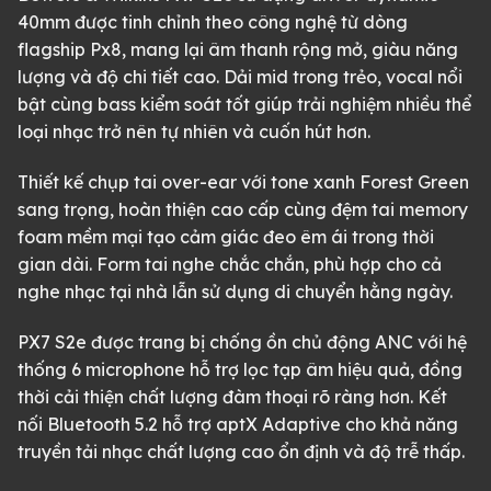
40mm được tinh chỉnh theo công nghệ từ dòng
flagship Px8, mang lại âm thanh rộng mở, giàu năng
lượng và độ chi tiết cao. Dải mid trong trẻo, vocal nổi
bật cùng bass kiểm soát tốt giúp trải nghiệm nhiều thể
loại nhạc trở nên tự nhiên và cuốn hút hơn.
Thiết kế chụp tai over-ear với tone xanh Forest Green
sang trọng, hoàn thiện cao cấp cùng đệm tai memory
foam mềm mại tạo cảm giác đeo êm ái trong thời
gian dài. Form tai nghe chắc chắn, phù hợp cho cả
nghe nhạc tại nhà lẫn sử dụng di chuyển hằng ngày.
PX7 S2e được trang bị chống ồn chủ động ANC với hệ
thống 6 microphone hỗ trợ lọc tạp âm hiệu quả, đồng
thời cải thiện chất lượng đàm thoại rõ ràng hơn. Kết
nối Bluetooth 5.2 hỗ trợ aptX Adaptive cho khả năng
truyền tải nhạc chất lượng cao ổn định và độ trễ thấp.