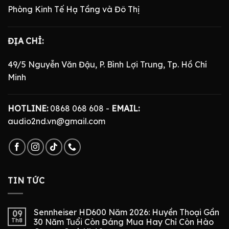
Phòng Kinh Tế Hạ Tầng và Đô Thị
ĐỊA CHỈ:
49/5 Nguyễn Văn Đậu, P. Bình Lợi Trung, Tp. Hồ Chí
Minh
HOTLINE:
0868 068 608 -
EMAIL:
audio2nd.vn@gmail.com
TIN TỨC
Sennheiser HD600 Năm 2026: Huyền Thoại Gần
09
Th8
30 Năm Tuổi Còn Đáng Mua Hay Chỉ Còn Hào