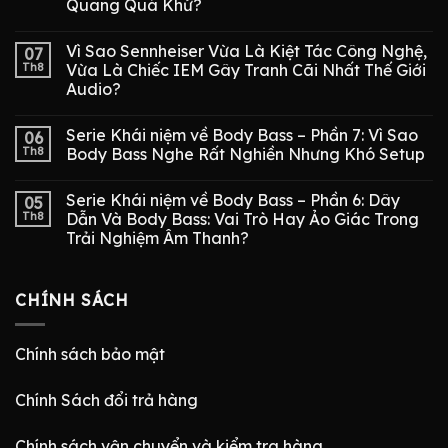
Quang Quá Khứ?
Vì Sao Sennheiser Vừa Là Kiệt Tác Công Nghệ,
07
Th8
Vừa Là Chiếc IEM Gây Tranh Cãi Nhất Thế Giới
Audio?
Serie Khái niệm về Body Bass – Phần 7: Vì Sao
06
Th8
Body Bass Nghe Rất Nghiền Nhưng Khó Setup
Serie Khái niệm về Body Bass – Phần 6: Dây
05
Th8
Dẫn Và Body Bass: Vai Trò Hay Ảo Giác Trong
Trải Nghiệm Âm Thanh?
CHÍNH SÁCH
Chính sách bảo mật
Chính Sách đổi trả hàng
Chính sách vận chuyển và kiểm tra hàng