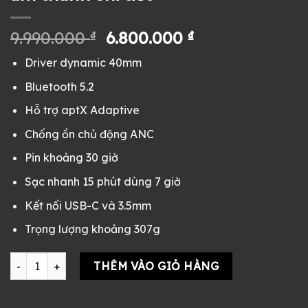
Giá
Giá
9.990.000
₫
6.800.000
₫
gốc
hiện
Driver dynamic 40mm
là:
tại
9.990.000 ₫.
là:
Bluetooth 5.2
6.800.000 ₫.
Hỗ trợ aptX Adaptive
Chống ồn chủ động ANC
Pin khoảng 30 giờ
Sạc nhanh 15 phút dùng 7 giờ
Kết nối USB-C và 3.5mm
Trọng lượng khoảng 307g
Tai nghe Bowers & Wilkins PX7 S2e Fullbox xanh - chống ồn ca
THÊM VÀO GIỎ HÀNG