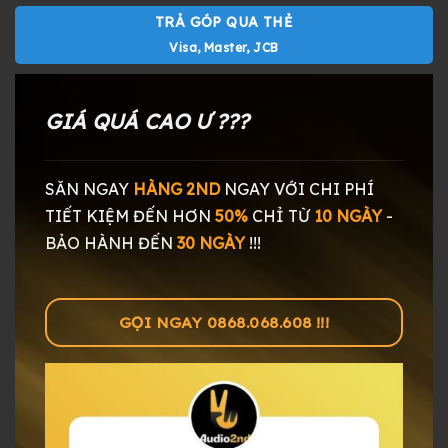
TRẢ GÓP QUA THẺ
Visa, Master, JCB
GIÁ QUÁ CAO Ư ???
SĂN NGAY
HÀNG 2ND
NGAY
VỚI CHI PHÍ
TIẾT KIỆM ĐẾN HƠN
50%
CHỈ TỪ
10 NGÀY
-
BẢO HÀNH ĐẾN
30 NGÀY
!!!
GỌI NGAY 0868.068.608 !!!