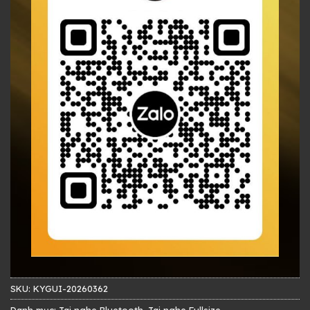
SKU:
KYGUI-20260362
Danh mục:
Tai nghe Bluetooth
,
Tai nghe Fullsize