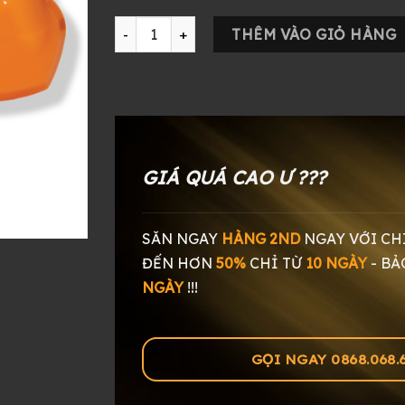
Tai Nghe Campfire Audio Satsuma số lượng
THÊM VÀO GIỎ HÀNG
GIÁ QUÁ CAO Ư ???
SĂN NGAY
HÀNG 2ND
NGAY
VỚI CH
ĐẾN HƠN
50%
CHỈ TỪ
10 NGÀY
-
BẢ
NGÀY
!!!
GỌI NGAY 0868.068.60