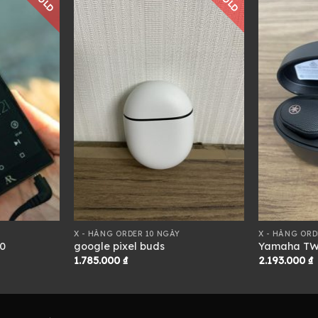
SOLD
SOLD
X - HÀNG ORDER 10 NGÀY
X - HÀNG ORD
0
google pixel buds
Yamaha TW
1.785.000
₫
2.193.000
₫