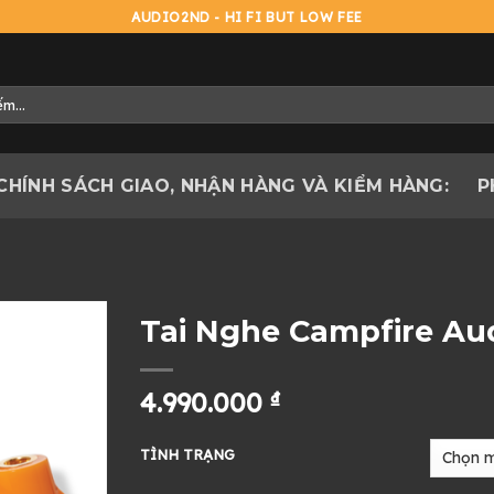
AUDIO2ND - HI FI BUT LOW FEE
CHÍNH SÁCH GIAO, NHẬN HÀNG VÀ KIỂM HÀNG:
P
Tai Nghe Campfire Au
4.990.000
₫
TÌNH TRẠNG