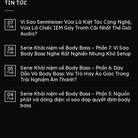
TIN TỨC
Vì Sao Sennheiser Vừa Là Kiệt Tác Công Nghệ,
07
Th8
Vừa Là Chiếc IEM Gây Tranh Cãi Nhất Thế Giới
Audio?
Serie Khái niệm về Body Bass – Phần 7: Vì Sao
06
Th8
Body Bass Nghe Rất Nghiền Nhưng Khó Setup
Serie Khái niệm về Body Bass – Phần 6: Dây
05
Th8
Dẫn Và Body Bass: Vai Trò Hay Ảo Giác Trong
Trải Nghiệm Âm Thanh?
Serie Khái niệm về Body Bass – Phần 5: Nguồn
04
Th8
phát và dòng điện: vì sao dap quyết định body
bass