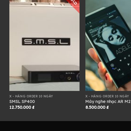
D
SOLD
X - HÀNG ORDER 10 NGÀY
X - HÀNG ORDER 10 NGÀY
SMSL SP400
Máy nghe nhạc AR M2
12.750.000
₫
8.500.000
₫
0 ₫
0 ₫