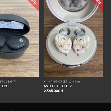
SOLD
SOLD
ER 10 NGÀY
X - HÀNG ORDER 10 NGÀY
-E5B
AVIOT TE-D01i2
2.363.000
₫