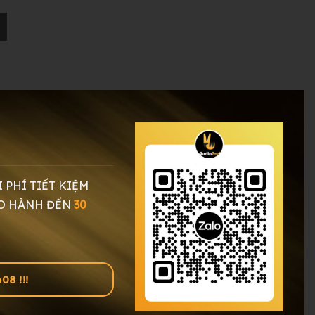
I PHÍ TIẾT KIỆM
O HÀNH ĐẾN
30
8 !!!