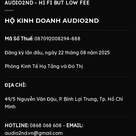
AUDIO2ND - HI FI BUT LOW FEE
HỘ KINH DOANH AUDIO2ND
Mã Số Thuế
: 087092008294-888
Đăng ký lần đầu, ngày 22 tháng 08 năm 2025
Phòng Kinh Tế Hạ Tầng và Đô Thị
ĐỊA CHỈ:
49/5 Nguyễn Văn Đậu, P. Bình Lợi Trung, Tp. Hồ Chí
Minh
HOTLINE:
0868 068 608 -
EMAIL:
audio2nd.vn@gmail.com