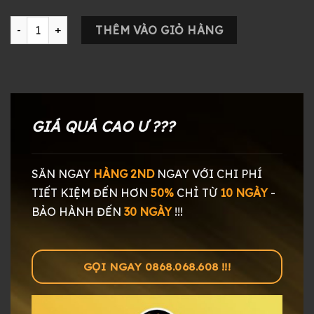
Tai Nghe In Ear Monitor Noble Zephyr số lượng
THÊM VÀO GIỎ HÀNG
GIÁ QUÁ CAO Ư ???
SĂN NGAY
HÀNG 2ND
NGAY
VỚI CHI PHÍ
TIẾT KIỆM ĐẾN HƠN
50%
CHỈ TỪ
10 NGÀY
-
BẢO HÀNH ĐẾN
30 NGÀY
!!!
GỌI NGAY 0868.068.608 !!!