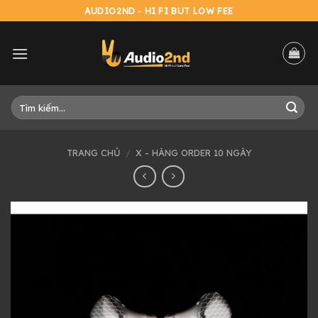
Skip
AUDIO2ND - HI FI BUT LOW FEE
to
content
Tìm
kiếm:
TRANG CHỦ
/
X - HÀNG ORDER 10 NGÀY