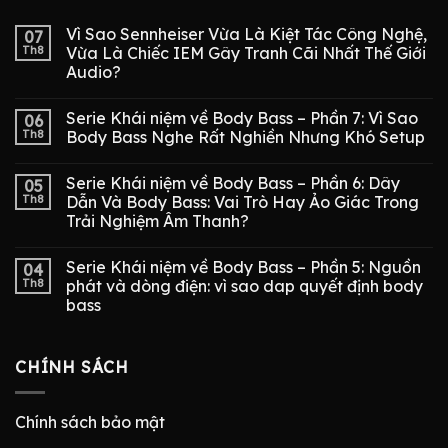
Vì Sao Sennheiser Vừa Là Kiệt Tác Công Nghệ,
07
Th8
Vừa Là Chiếc IEM Gây Tranh Cãi Nhất Thế Giới
Audio?
Serie Khái niệm về Body Bass – Phần 7: Vì Sao
06
Th8
Body Bass Nghe Rất Nghiền Nhưng Khó Setup
Serie Khái niệm về Body Bass – Phần 6: Dây
05
Th8
Dẫn Và Body Bass: Vai Trò Hay Ảo Giác Trong
Trải Nghiệm Âm Thanh?
Serie Khái niệm về Body Bass – Phần 5: Nguồn
04
Th8
phát và dòng điện: vì sao dap quyết định body
bass
CHÍNH SÁCH
Chính sách bảo mật