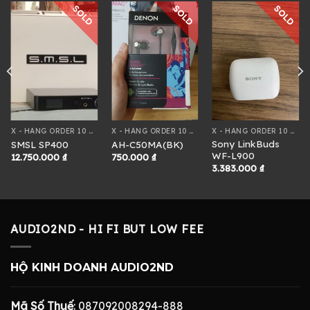
SOLD
SOLD
SOLD
X - HÀNG ORDER 10 NGÀY
X - HÀNG ORDER 10 NGÀY
X - HÀNG ORDER 10 NGÀY
Sony LinkBuds
SMSL SP400
AH-C50MA(BK)
WF-L900
12.750.000
₫
750.000
₫
3.383.000
₫
AUDIO2ND - HI FI BUT LOW FEE
HỘ KINH DOANH AUDIO2ND
Mã Số Thuế
: 087092008294-888