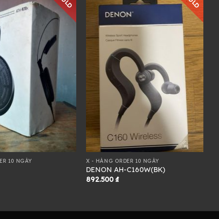
SOLD
SOLD
ER 10 NGÀY
X - HÀNG ORDER 10 NGÀY
DENON AH-C160W(BK)
892.500
₫