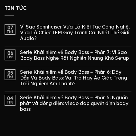
TIN TỨC
Vì Sao Sennheiser Vừa Là Kiệt Tác Công Nghệ,
07
Th8
Vừa Là Chiếc IEM Gây Tranh Cãi Nhất Thế Giới
Audio?
Serie Khái niệm về Body Bass – Phần 7: Vì Sao
06
Th8
Body Bass Nghe Rất Nghiền Nhưng Khó Setup
Serie Khái niệm về Body Bass – Phần 6: Dây
05
Th8
Dẫn Và Body Bass: Vai Trò Hay Ảo Giác Trong
Trải Nghiệm Âm Thanh?
Serie Khái niệm về Body Bass – Phần 5: Nguồn
04
Th8
phát và dòng điện: vì sao dap quyết định body
bass