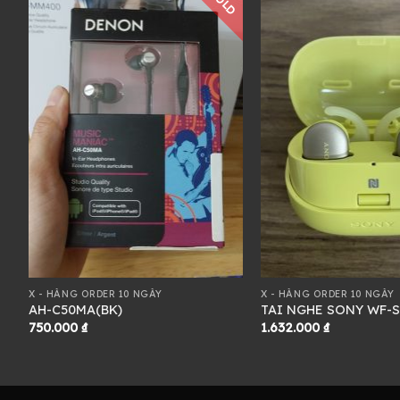
D
SOLD
X - HÀNG ORDER 10 NGÀY
X - HÀNG ORDER 10 NGÀY
AH-C50MA(BK)
TAI NGHE SONY WF-
750.000
₫
1.632.000
₫