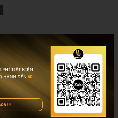
I PHÍ TIẾT KIỆM
O HÀNH ĐẾN
30
8 !!!