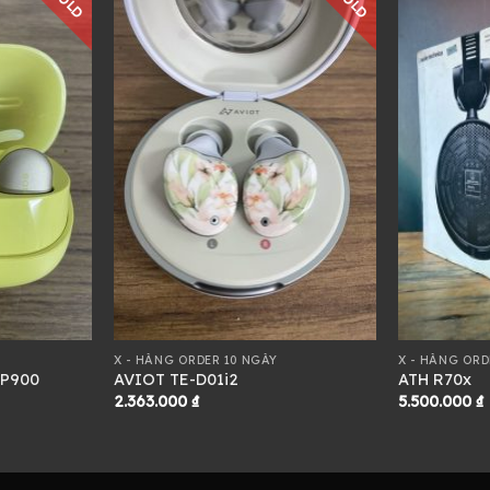
SOLD
SOLD
X - HÀNG ORDER 10 NGÀY
X - HÀNG ORD
SP900
AVIOT TE-D01i2
ATH R70x
2.363.000
₫
5.500.000
₫