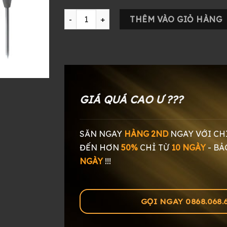
Tai nghe Sony IER-Z1R số lượng
THÊM VÀO GIỎ HÀNG
GIÁ QUÁ CAO Ư ???
SĂN NGAY
HÀNG 2ND
NGAY
VỚI CH
ĐẾN HƠN
50%
CHỈ TỪ
10 NGÀY
-
BẢ
NGÀY
!!!
GỌI NGAY 0868.068.60