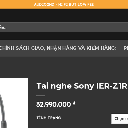
AUDIO2ND - HI FI BUT LOW FEE
CHÍNH SÁCH GIAO, NHẬN HÀNG VÀ KIỂM HÀNG:
P
Tai nghe Sony IER-Z1R
32.990.000
₫
TÌNH TRẠNG