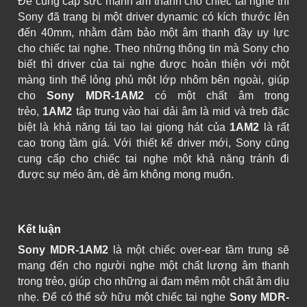
Để cung cấp sức mạnh âm thanh cho chiếc tai nghe thì
Sony đã trang bị một driver dynamic có kích thước lên
đến 40mm, nhằm đảm bảo một âm thanh đầy uy lực
cho chiếc tai nghe. Theo những thông tin mà Sony cho
biết thì driver của tai nghe được hoàn thiện với một
màng tinh thể lỏng phủ một lớp nhôm bên ngoài, giúp
cho
Sony MDR-1AM2
có một chất âm trong
trẻo,
1AM2
tâp trung vào hai dải âm là mid và treb đặc
biệt là khả năng tái tạo lại giọng hát của
1AM2
là rất
cao trong tầm giá. Với thiết kế driver mới, Sony cũng
cung cấp cho chiếc tai nghe một khả năng tránh đi
được sự méo âm, dè âm không mong muốn.
Kết luận
Sony MDR-1AM2
là một chiếc over-ear tầm trung sẽ
mang đến cho người nghe một chất lượng âm thanh
trong trẻo, giúp cho những ai đam mêm một chất âm dịu
nhẹ. Để có thể sở hữu một chiếc tai nghe
Sony MDR-