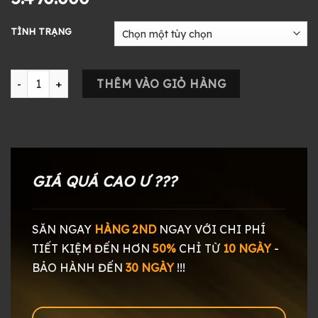
TÌNH TRẠNG
Tai nghe Sony MDR-1AM2 số lượng
THÊM VÀO GIỎ HÀNG
GIÁ QUÁ CAO Ư ???
SĂN NGAY
HÀNG 2ND
NGAY
VỚI CHI PHÍ
TIẾT KIỆM ĐẾN HƠN
50%
CHỈ TỪ
10 NGÀY
-
BẢO HÀNH ĐẾN
30 NGÀY
!!!