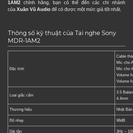
1AM2
chính hãng, bạn có thể đến các chi nhánh
của
Xuân Vũ Audio
để có được một mức giá tốt nhất.
Thông số kỹ thuật của Tai nghe Sony
MDR-1AM2
Cable thá
Mic cho A
Đặc tính
Mic cho 
Volume fo
Volume f
3.5 Bala
Loại giắc cắm
4.4mm
Thương hiệu
Nhật Bản
Độ nhạy
98dB
Dải tần
3Hz – 10