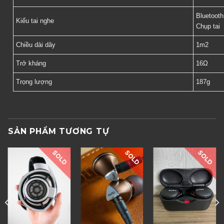
Bluetooth
Kiểu tai nghe
Chụp tai
Chiều dài dây
1m2
Trở kháng
16Ω
Trọng lượng
187g
SẢN PHẨM TƯƠNG TỰ
SOLD
SOLD
SOLD