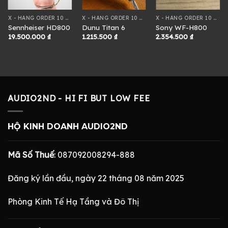
X - HÀNG ORDER 10 NGÀY
X - HÀNG ORDER 10 NGÀY
X - HÀNG ORDER 10 NGÀY
Sennheiser HD800
Dunu Titan 6
Sony WF-H800
19.500.000
₫
1.215.500
₫
2.354.500
₫
AUDIO2ND - HI FI BUT LOW FEE
HỘ KINH DOANH AUDIO2ND
Mã Số Thuế
: 087092008294-888
Đăng ký lần đầu, ngày 22 tháng 08 năm 2025
Phòng Kinh Tế Hạ Tầng và Đô Thị