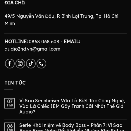
ĐỊA CHỈ:
49/5 Nguyễn Văn Đậu, P. Bình Lợi Trung, Tp. Hồ Chí
Minh
HOTLINE:
0868 068 608 -
EMAIL:
audio2nd.vn@gmail.com
TIN TỨC
Vì Sao Sennheiser Vừa Là Kiệt Tác Công Nghệ,
07
Th8
Vừa Là Chiếc IEM Gây Tranh Cãi Nhất Thế Giới
Audio?
Serie Khái niệm về Body Bass – Phần 7: Vì Sao
06
Th8
Body Bass Nghe Rất Nghiền Nhưng Khó Setup