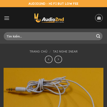
Skip
AUDIO2ND - HI FI BUT LOW FEE
to
content
Tìm
kiếm:
TRANG CHỦ
/
TAI NGHE INEAR