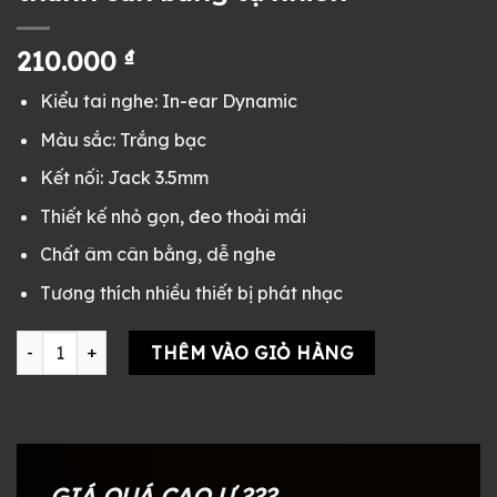
210.000
₫
Kiểu tai nghe: In-ear Dynamic
Màu sắc: Trắng bạc
Kết nối: Jack 3.5mm
Thiết kế nhỏ gọn, đeo thoải mái
Chất âm cân bằng, dễ nghe
Tương thích nhiều thiết bị phát nhạc
Tai nghe Sony MDR-EX802 cũ màu trắng bạc - in-ear nhỏ gọn,
THÊM VÀO GIỎ HÀNG
GIÁ QUÁ CAO Ư ???