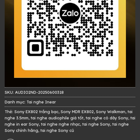
SKU:
AUDIO2ND-20250600318
Danh mục:
Tai nghe Inear
Thẻ:
Sony EX802 trắng bạc
,
Sony MDR EX802
,
Sony Walkman
,
tai
nghe 3.5mm
,
tai nghe audiophile giá tốt
,
tai nghe có dây Sony
,
tai
nghe in ear Sony
,
tai nghe nghe nhạc
,
tai nghe Sony
,
tai nghe
Sony chính hãng
,
tai nghe Sony cũ