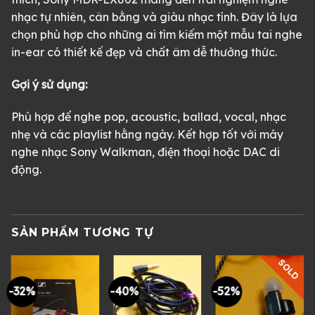
nhạc tự nhiên, cân bằng và giàu nhạc tính. Đây là lựa
chọn phù hợp cho những ai tìm kiếm một mẫu tai nghe
in-ear có thiết kế đẹp và chất âm dễ thưởng thức.
Gợi ý sử dụng:
Phù hợp để nghe pop, acoustic, ballad, vocal, nhạc
nhẹ và các playlist hằng ngày. Kết hợp tốt với máy
nghe nhạc Sony Walkman, điện thoại hoặc DAC di
động.
SẢN PHẨM TƯƠNG TỰ
SOLD
-32%
-40%
-52%