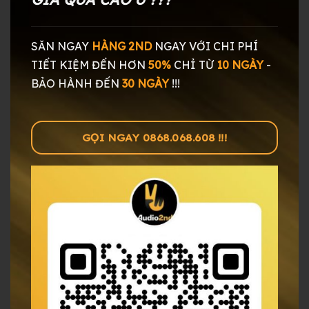
SĂN NGAY
HÀNG 2ND
NGAY
VỚI CHI PHÍ
TIẾT KIỆM ĐẾN HƠN
50%
CHỈ TỪ
10 NGÀY
-
BẢO HÀNH ĐẾN
30 NGÀY
!!!
GỌI NGAY 0868.068.608 !!!