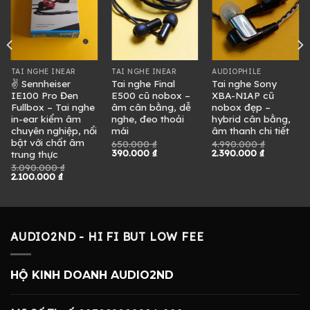
TAI NGHE INEAR
TAI NGHE INEAR
AUDIOPHILE
✌ Sennheiser
Tai nghe Final
Tai nghe Sony
IE100 Pro Đen
E500 cũ nobox –
XBA-N1AP cũ
Fullbox – Tai nghe
âm cân bằng, dễ
nobox đẹp –
in-ear kiểm âm
nghe, đeo thoải
hybrid cân bằng,
chuyên nghiệp, nổi
mái
âm thanh chi tiết
bật với chất âm
650.000
₫
4.990.000
₫
Giá
Giá
Giá
Giá
390.000
₫
2.390.000
₫
trung thực
gốc
hiện
gốc
hiện
3.090.000
₫
là:
tại
là:
tại
Giá
Giá
2.100.000
₫
650.000 ₫.
là:
4.990.000 ₫.
là:
gốc
hiện
390.000 ₫.
2.390.000 
là:
tại
0 ₫.
3.090.000 ₫.
là:
2.100.000 ₫.
AUDIO2ND - HI FI BUT LOW FEE
HỘ KINH DOANH AUDIO2ND