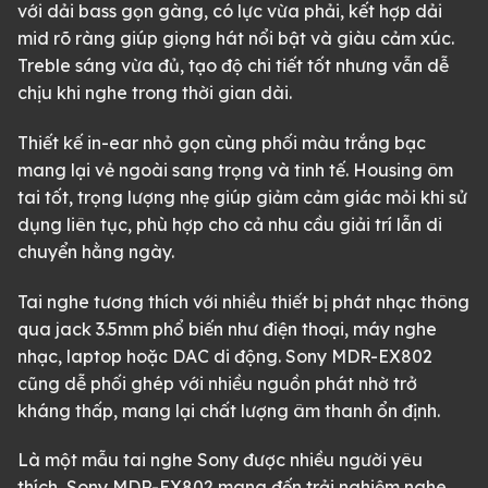
với dải bass gọn gàng, có lực vừa phải, kết hợp dải
mid rõ ràng giúp giọng hát nổi bật và giàu cảm xúc.
Treble sáng vừa đủ, tạo độ chi tiết tốt nhưng vẫn dễ
chịu khi nghe trong thời gian dài.
Thiết kế in-ear nhỏ gọn cùng phối màu trắng bạc
mang lại vẻ ngoài sang trọng và tinh tế. Housing ôm
tai tốt, trọng lượng nhẹ giúp giảm cảm giác mỏi khi sử
dụng liên tục, phù hợp cho cả nhu cầu giải trí lẫn di
chuyển hằng ngày.
Tai nghe tương thích với nhiều thiết bị phát nhạc thông
qua jack 3.5mm phổ biến như điện thoại, máy nghe
nhạc, laptop hoặc DAC di động. Sony MDR-EX802
cũng dễ phối ghép với nhiều nguồn phát nhờ trở
kháng thấp, mang lại chất lượng âm thanh ổn định.
Là một mẫu tai nghe Sony được nhiều người yêu
thích, Sony MDR-EX802 mang đến trải nghiệm nghe