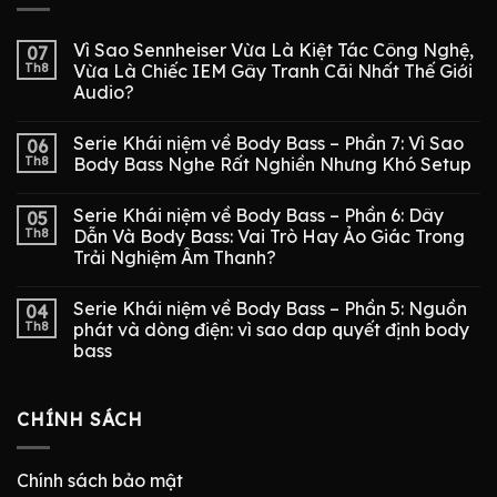
Vì Sao Sennheiser Vừa Là Kiệt Tác Công Nghệ,
07
Th8
Vừa Là Chiếc IEM Gây Tranh Cãi Nhất Thế Giới
Audio?
Serie Khái niệm về Body Bass – Phần 7: Vì Sao
06
Th8
Body Bass Nghe Rất Nghiền Nhưng Khó Setup
Serie Khái niệm về Body Bass – Phần 6: Dây
05
Th8
Dẫn Và Body Bass: Vai Trò Hay Ảo Giác Trong
Trải Nghiệm Âm Thanh?
Serie Khái niệm về Body Bass – Phần 5: Nguồn
04
Th8
phát và dòng điện: vì sao dap quyết định body
bass
CHÍNH SÁCH
Chính sách bảo mật