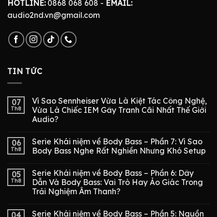
HOTLINE:
0868 068 608 -
EMAIL:
audio2nd.vn@gmail.com
TIN TỨC
Vì Sao Sennheiser Vừa Là Kiệt Tác Công Nghệ,
07
Th8
Vừa Là Chiếc IEM Gây Tranh Cãi Nhất Thế Giới
Audio?
Serie Khái niệm về Body Bass – Phần 7: Vì Sao
06
Th8
Body Bass Nghe Rất Nghiền Nhưng Khó Setup
Serie Khái niệm về Body Bass – Phần 6: Dây
05
Th8
Dẫn Và Body Bass: Vai Trò Hay Ảo Giác Trong
Trải Nghiệm Âm Thanh?
Serie Khái niệm về Body Bass – Phần 5: Nguồn
04