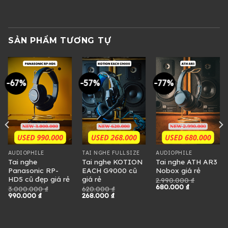
SẢN PHẨM TƯƠNG TỰ
-67%
-57%
-77%
AUDIOPHILE
TAI NGHE FULLSIZE
AUDIOPHILE
Tai nghe
Tai nghe KOTION
Tai nghe ATH AR3
Panasonic RP-
EACH G9000 cũ
Nobox giá rẻ
HD5 cũ đẹp giá rẻ
giá rẻ
2.990.000
₫
Giá
Giá
680.000
₫
3.000.000
₫
620.000
₫
gốc
hiện
Giá
Giá
Giá
Giá
990.000
₫
268.000
₫
là:
tại
gốc
hiện
gốc
hiện
2.990.000 ₫.
là:
là:
tại
là:
tại
680.000 ₫.
3.000.000 ₫.
là:
620.000 ₫.
là:
990.000 ₫.
268.000 ₫.