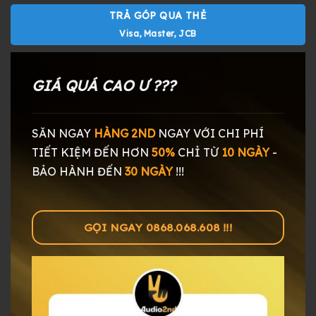
TRẢ GÓP QUA THẺ
Visa, Master, JCB
GIÁ QUÁ CAO Ư ???
SĂN NGAY
HÀNG 2ND
NGAY
VỚI CHI PHÍ
TIẾT KIỆM ĐẾN HƠN
50%
CHỈ TỪ
10 NGÀY
-
BẢO HÀNH ĐẾN
30 NGÀY
!!!
GỌI NGAY 0868.068.608 !!!