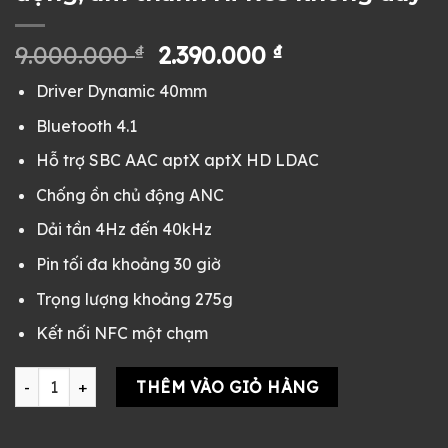
Giá
Giá
9.000.000
₫
2.390.000
₫
gốc
hiện
Driver Dynamic 40mm
là:
tại
9.000.000 ₫.
là:
Bluetooth 4.1
2.390.000 ₫.
Hỗ trợ SBC AAC aptX aptX HD LDAC
Chống ồn chủ động ANC
Dải tần 4Hz đến 40kHz
Pin tối đa khoảng 30 giờ
Trọng lượng khoảng 275g
Kết nối NFC một chạm
Tai nghe Sony WH-1000XM2 cũ Fullbox màu kem - chống ồn c
THÊM VÀO GIỎ HÀNG