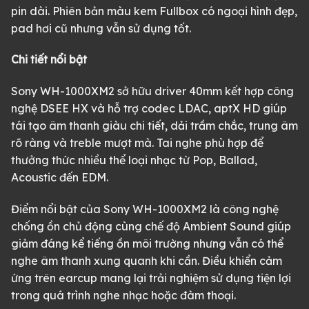
pin dài. Phiên bản màu kem Fullbox có ngoại hình đẹp,
pad hơi cũ nhưng vẫn sử dụng tốt.
Chi tiết nổi bật
Sony WH-1000XM2 sở hữu driver 40mm kết hợp công
nghệ DSEE HX và hỗ trợ codec LDAC, aptX HD giúp
tái tạo âm thanh giàu chi tiết, dải trầm chắc, trung âm
rõ ràng và treble mượt mà. Tai nghe phù hợp để
thưởng thức nhiều thể loại nhạc từ Pop, Ballad,
Acoustic đến EDM.
Điểm nổi bật của Sony WH-1000XM2 là công nghệ
chống ồn chủ động cùng chế độ Ambient Sound giúp
giảm đáng kể tiếng ồn môi trường nhưng vẫn có thể
nghe âm thanh xung quanh khi cần. Điều khiển cảm
ứng trên earcup mang lại trải nghiệm sử dụng tiện lợi
trong quá trình nghe nhạc hoặc đàm thoại.