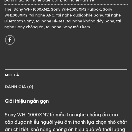
Thẻ:
Sony WH-1000XM2
,
Sony WH-1000XM2 Fullbox
,
Sony
WH1000XM2
,
tai nghe ANC
,
tai nghe audiophile Sony
,
tai nghe
Bluetooth Sony
,
tai nghe Hi-Res
,
tai nghe không dây Sony
,
tai
nghe Sony chống ồn
,
tai nghe Sony màu kem
MÔ TẢ
ĐÁNH GIÁ (0)
Giới thiệu ngắn gọn
Sony WH-1000XM2 là mẫu tai nghe chống ồn cao
cấp được nhiều người yêu âm thanh lựa chọn nhờ chất
âm chi tiết, khả năng chống ồn hiệu quả và thời lượng