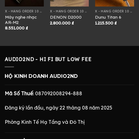
X - HÀNG ORDER 10 NGÀY
X - HÀNG ORDER 10 NGÀY
X - HÀNG ORDER 10 NGÀY
Máy nghe nhạc
DENON D2000
Dunu Titan 6
AR-M2
2.800.000
₫
1.215.500
₫
8.551.000
₫
AUDIO2ND - HI FI BUT LOW FEE
HỘ KINH DOANH AUDIO2ND
Mã Số Thuế
: 087092008294-888
Đăng ký lần đầu, ngày 22 tháng 08 năm 2025
Phòng Kinh Tế Hạ Tầng và Đô Thị