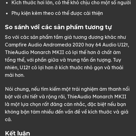
Kích thước hơi lớn, có thể khó chịu cho một số người
Phụ kiện kèm theo có thể được cải thiện
So sánh với các sản phẩm tương tự
So với các sản phẩm tầm giá tương đương khác như
Campfire Audio Andromeda 2020 hay 64 Audio U12t,
ThieAudio Monarch MKII có lợi thế hơn ở chất âm
tổng thể, với phần giữa và trung tần ấn tượng. Tuy
nhiên, U12t có lợi hơn ở kích thước nhỏ gọn và thoải
mái hơn.
Nói chung, nếu tìm kiếm một trải nghiệm âm thanh nổi
bật với chi tiết và rộng rãi, ThieAudio Monarch MKII
là một lựa chọn rất đáng cân nhắc, đặc biệt nếu bạn
không bận tâm nhiều đến vấn đề về kích thước và giá
cả.
Kết luận