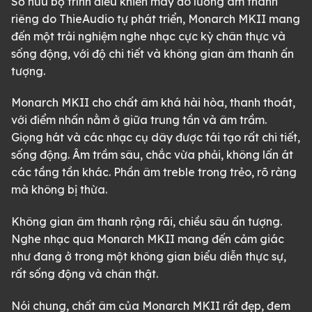
Sở hữu bộ trình điều khiển máy đo lường âm thanh
riêng do ThieAudio tự phát triển, Monarch MKII mang
đến một trải nghiệm nghe nhạc cực kỳ chân thực và
sống động, với độ chi tiết và không gian âm thanh ấn
tượng.
Monarch MKII cho chất âm khá hài hòa, thanh thoát,
với điểm nhấn nằm ở giữa trung tần và âm trầm.
Giọng hát và các nhạc cụ dây được tái tạo rất chi tiết,
sống động. Âm trầm sâu, chắc vừa phải, không lấn át
các tầng tần khác. Phần âm treble trong trẻo, rõ ràng
mà không bị thừa.
Không gian âm thanh rộng rãi, chiều sâu ấn tượng.
Nghe nhạc qua Monarch MKII mang đến cảm giác
như đang ở trong một không gian biểu diễn thực sự,
rất sống động và chân thật.
Nói chung, chất âm của Monarch MKII rất đẹp, đem