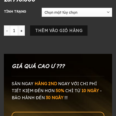
TÌNH TRẠNG
Tai nghe ThieAudio Monarch MKII số lượng
THÊM VÀO GIỎ HÀNG
GIÁ QUÁ CAO Ư ???
SĂN NGAY
HÀNG 2ND
NGAY
VỚI CHI PHÍ
TIẾT KIỆM ĐẾN HƠN
50%
CHỈ TỪ
10 NGÀY
-
BẢO HÀNH ĐẾN
30 NGÀY
!!!