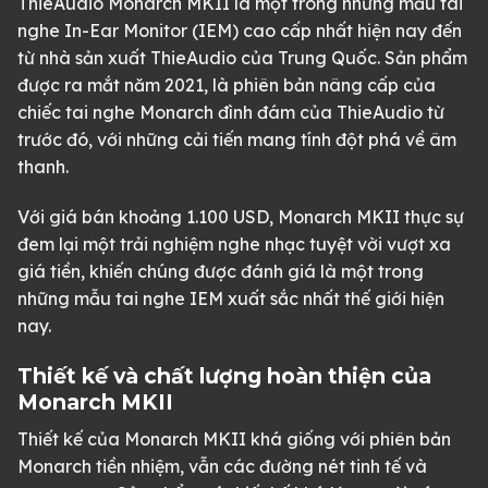
ThieAudio Monarch MKII là một trong những mẫu tai
nghe In-Ear Monitor (IEM) cao cấp nhất hiện nay đến
từ nhà sản xuất ThieAudio của Trung Quốc. Sản phẩm
được ra mắt năm 2021, là phiên bản nâng cấp của
chiếc tai nghe Monarch đình đám của ThieAudio từ
trước đó, với những cải tiến mang tính đột phá về âm
thanh.
Với giá bán khoảng 1.100 USD, Monarch MKII thực sự
đem lại một trải nghiệm nghe nhạc tuyệt vời vượt xa
giá tiền, khiến chúng được đánh giá là một trong
những mẫu tai nghe IEM xuất sắc nhất thế giới hiện
nay.
Thiết kế và chất lượng hoàn thiện của
Monarch MKII
Thiết kế của Monarch MKII khá giống với phiên bản
Monarch tiền nhiệm, vẫn các đường nét tinh tế và