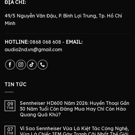
ĐỊA CHỈ:
49/5 Nguyễn Văn Đậu, P. Bình Lợi Trung, Tp. Hồ Chí
Minh
HOTLINE:
0868 068 608 -
EMAIL:
audio2nd.vn@gmail.com
TIN TỨC
Sennheiser HD600 Năm 2026: Huyền Thoại Gần
09
Th8
30 Năm Tuổi Còn Đáng Mua Hay Chỉ Còn Hào
Quang Quá Khứ?
Vì Sao Sennheiser Vừa Là Kiệt Tác Công Nghệ,
07
Th8
Vừa Là Chiếc IEM Gây Tranh Cãi Nhất Thế Giới