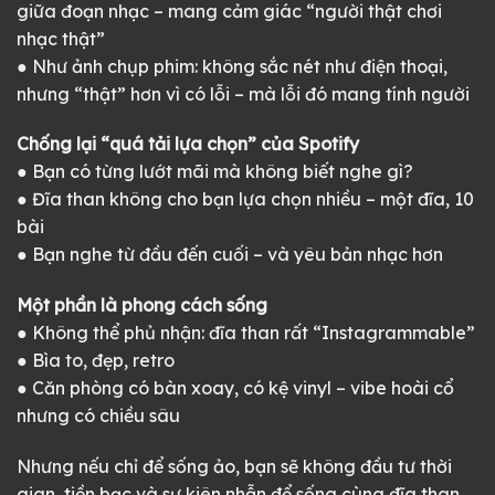
giữa đoạn nhạc – mang cảm giác “người thật chơi
nhạc thật”
● Như ảnh chụp phim: không sắc nét như điện thoại,
nhưng “thật” hơn vì có lỗi – mà lỗi đó mang tính người
Chống lại “quá tải lựa chọn” của Spotify
● Bạn có từng lướt mãi mà không biết nghe gì?
● Đĩa than không cho bạn lựa chọn nhiều – một đĩa, 10
bài
● Bạn nghe từ đầu đến cuối – và yêu bản nhạc hơn
Một phần là phong cách sống
● Không thể phủ nhận: đĩa than rất “Instagrammable”
● Bìa to, đẹp, retro
● Căn phòng có bàn xoay, có kệ vinyl – vibe hoài cổ
nhưng có chiều sâu
Nhưng nếu chỉ để sống ảo, bạn sẽ không đầu tư thời
gian, tiền bạc và sự kiên nhẫn để sống cùng đĩa than