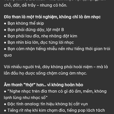
chỗ, đắt, dễ trầy – nhưng có hồn.
Đĩa than là một trải nghiệm, không chỉ là âm nhạc
● Bạn không thể skip
● Bạn phải đứng dậy, lật mặt B
● Bạn phải lau đĩa, nhẹ nhàng đặt kim
● Bạn nhìn bìa lớn, đọc từng lời nhạc
● Bạn cảm nhận tiếng nhiễu nền như tiếng thời gian trôi
qua
Với nhiều người trẻ, đây không phải hoài niệm – mà là
lần đầu họ được sống chậm cùng âm nhạc.
Âm thanh “thật” hơn… vì không hoàn hảo
● “Nghe nhạc trên đĩa than có gì đó ấm, mềm, không
lạnh lùng như nhạc số”
● Đặc tính analog: tín hiệu không bị cắt vụn
● Tiếng rít nhẹ khi kim chạm đĩa, tiếng pop lách tách