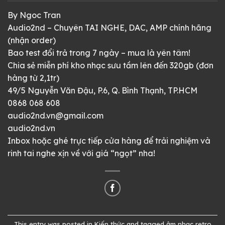
By Ngoc Tran
Audio2nd – Chuyên TAI NGHE, DAC, AMP chính hãng
(nhận order)
Bao test đổi trả trong 7 ngày – mua là yên tâm!
Chia sẻ miễn phí kho nhạc sưu tầm lên đến 320gb (đơn
hàng từ 2,1tr)
49/5 Nguyễn Văn Đậu, P.6, Q. Bình Thạnh, TP.HCM
0868 068 608
audio2nd.vn@gmail.com
audio2nd.vn
Inbox hoặc ghé trực tiếp cửa hàng để trải nghiệm và
rinh tai nghe xịn về với giá “ngọt” nha!
This entry was posted in
Kiến thức
and tagged
âm nhạc retro