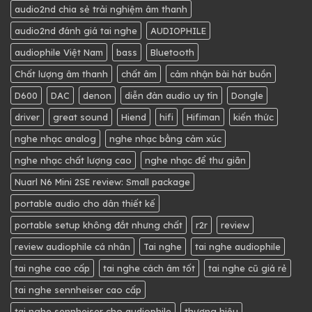
audio2nd chia sẻ trải nghiệm âm thanh
audio2nd đánh giá tai nghe
AUDIOPHILE
audiophile Việt Nam
bass
Bluetooth
Chất lượng âm thanh
chất âm
cảm nhận bài hát buồn
D600
DAC
denon
diễn đàn audio uy tín
Dongle
driver
great sound
Hiend
hifi
Hifiman
kiến thức
nghe nhạc analog
nghe nhạc bằng cảm xúc
nghe nhạc chất lượng cao
nghe nhạc để thư giãn
Nuarl N6 Mini 2SE review: Small package
portable audio cho dân thiết kế
portable setup không đắt nhưng chất
r2r
review
review audiophile cá nhân
Tai nghe
tai nghe audiophile
tai nghe cao cấp
tai nghe cách âm tốt
tai nghe cũ giá rẻ
tai nghe sennheiser cao cấp
tai nghe sennheiser cho audiophile
thương hiệu