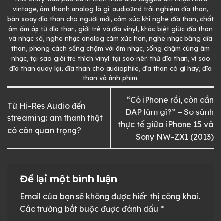
vintage
,
âm thanh analog là gì
,
audio2nd trải nghiệm đĩa than
,
bàn xoay đĩa than cho người mới
,
cảm xúc khi nghe đĩa than
,
chất
âm ấm áp từ đĩa than
,
giới trẻ và đĩa vinyl
,
khác biệt giữa đĩa than
và nhạc số
,
nghe nhạc analog cảm xúc hơn
,
nghe nhạc bằng đĩa
than
,
phong cách sống chậm với âm nhạc
,
sống chậm cùng âm
nhạc
,
tại sao giới trẻ thích vinyl
,
tại sao nên thử đĩa than
,
vì sao
đĩa than quay lại
,
đĩa than cho audiophile
,
đĩa than có gì hay
,
đĩa
than và ảnh phim
.
“Có iPhone rồi, còn cần
Từ Hi-Res Audio đến
DAP làm gì?” – So sánh
streaming: âm thanh thật
thực tế giữa iPhone 15 và
có còn quan trọng?
Sony NW-ZX1 (2013)
Để lại một bình luận
Email của bạn sẽ không được hiển thị công khai.
Các trường bắt buộc được đánh dấu
*