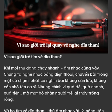
Vì sao giới trẻ tìm về đĩa than?
Khi mọi thứ đang chạy nhanh – âm nhạc cũng vậy.
Chúng ta nghe nhạc bằng điện thoại, chuyển bài trong
một cú chạm, phát cả nghìn bài không cần lưu, không
cần nhớ tên ca sĩ. Nhưng chính vì quá dễ, quá nhanh,
quá tiện… mà một bộ phận người trẻ lại thấy trống
rỗng.
Và họ tìm về đĩa than – thứ âm nhạc vật lý, nặng, tốn