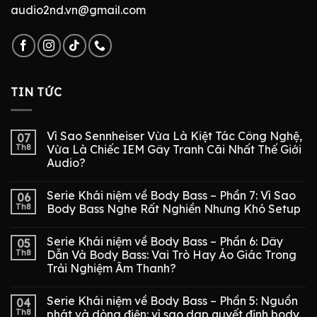
audio2nd.vn@gmail.com
TIN TỨC
Vì Sao Sennheiser Vừa Là Kiệt Tác Công Nghệ,
07
Th8
Vừa Là Chiếc IEM Gây Tranh Cãi Nhất Thế Giới
Audio?
Serie Khái niệm về Body Bass – Phần 7: Vì Sao
06
Th8
Body Bass Nghe Rất Nghiền Nhưng Khó Setup
Serie Khái niệm về Body Bass – Phần 6: Dây
05
Th8
Dẫn Và Body Bass: Vai Trò Hay Ảo Giác Trong
Trải Nghiệm Âm Thanh?
Serie Khái niệm về Body Bass – Phần 5: Nguồn
04
Th8
phát và dòng điện: vì sao dap quyết định body