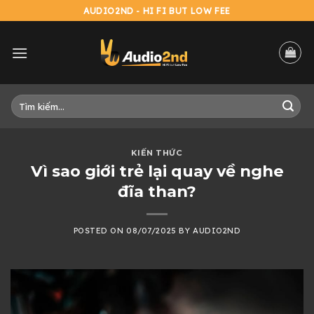
Skip
AUDIO2ND - HI FI BUT LOW FEE
to
content
Tìm
kiếm:
KIẾN THỨC
Vì sao giới trẻ lại quay về nghe
đĩa than?
POSTED ON
08/07/2025
BY
AUDIO2ND