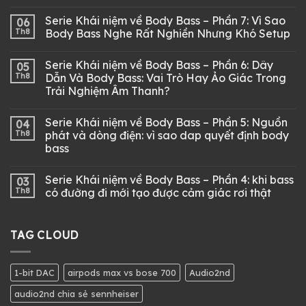
Serie Khái niệm về Body Bass – Phần 7: Vì Sao
06
Th8
Body Bass Nghe Rất Nghiền Nhưng Khó Setup
Serie Khái niệm về Body Bass – Phần 6: Dây
05
Th8
Dẫn Và Body Bass: Vai Trò Hay Ảo Giác Trong
Trải Nghiệm Âm Thanh?
Serie Khái niệm về Body Bass – Phần 5: Nguồn
04
Th8
phát và dòng điện: vì sao dap quyết định body
bass
Serie Khái niệm về Body Bass – Phần 4: khi bass
03
Th8
có đường đi mới tạo được cảm giác rơi thật
TAG CLOUD
1-bit DAC
airpods max vs bose 700
Audio2nd
audio2nd chia sẻ sennheiser