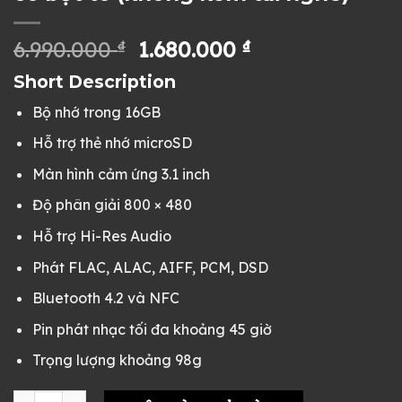
Giá
Giá
6.990.000
₫
1.680.000
₫
gốc
hiện
Short Description
là:
tại
6.990.000 ₫.
là:
Bộ nhớ trong 16GB
1.680.000 ₫.
Hỗ trợ thẻ nhớ microSD
Màn hình cảm ứng 3.1 inch
Độ phân giải 800 × 480
Hỗ trợ Hi-Res Audio
Phát FLAC, ALAC, AIFF, PCM, DSD
Bluetooth 4.2 và NFC
Pin phát nhạc tối đa khoảng 45 giờ
Trọng lượng khoảng 98g
Máy nghe nhạc Sony Walkman NW-A35 cũ nobox vỏ đẹp, màn x