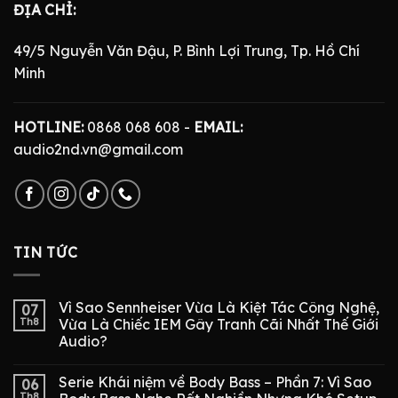
ĐỊA CHỈ:
49/5 Nguyễn Văn Đậu, P. Bình Lợi Trung, Tp. Hồ Chí
Minh
HOTLINE:
0868 068 608 -
EMAIL:
audio2nd.vn@gmail.com
TIN TỨC
Vì Sao Sennheiser Vừa Là Kiệt Tác Công Nghệ,
07
Th8
Vừa Là Chiếc IEM Gây Tranh Cãi Nhất Thế Giới
Audio?
Serie Khái niệm về Body Bass – Phần 7: Vì Sao
06
Th8