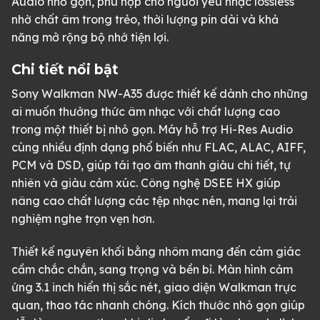
Audio nhỏ gọn, phù hợp cho người yêu nhạc lossless
nhờ chất âm trong trẻo, thời lượng pin dài và khả
năng mở rộng bộ nhớ tiện lợi.
Chi tiết nổi bật
Sony Walkman NW-A35 được thiết kế dành cho những
ai muốn thưởng thức âm nhạc với chất lượng cao
trong một thiết bị nhỏ gọn. Máy hỗ trợ Hi-Res Audio
cùng nhiều định dạng phổ biến như FLAC, ALAC, AIFF,
PCM và DSD, giúp tái tạo âm thanh giàu chi tiết, tự
nhiên và giàu cảm xúc. Công nghệ DSEE HX giúp
nâng cao chất lượng các tệp nhạc nén, mang lại trải
nghiệm nghe trọn vẹn hơn.
Thiết kế nguyên khối bằng nhôm mang đến cảm giác
cầm chắc chắn, sang trọng và bền bỉ. Màn hình cảm
ứng 3.1 inch hiển thị sắc nét, giao diện Walkman trực
quan, thao tác nhanh chóng. Kích thước nhỏ gọn giúp