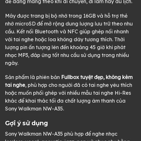
dễ dàng mang theo khi di chuyển, đi làm hay du lịch.
Máy được trang bị bộ nhớ trong 16GB và hỗ trợ thẻ
nhớ microSD để mở rộng dung lượng lưu trữ theo nhu
cầu. Kết nối Bluetooth và NFC giúp ghép nối nhanh
với tai nghe hoặc loa không dây tương thích. Thời
lượng pin ấn tượng lên đến khoảng 45 giờ khi phát
nhạc MP3, đáp ứng tốt nhu cầu sử dụng trong nhiều
ngày.
Sản phẩm là phiên bản
Fullbox tuyệt đẹp, không kèm
tai nghe
, phù hợp cho người đã có tai nghe yêu thích
hoặc muốn phối ghép với nhiều mẫu tai nghe Hi-Res
khác để khai thác tối đa chất lượng âm thanh của
Sony Walkman NW-A35.
Gợi ý sử dụng
Sony Walkman NW-A35 phù hợp để nghe nhạc