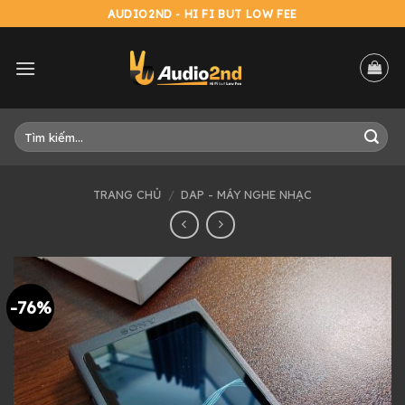
Skip
AUDIO2ND - HI FI BUT LOW FEE
to
content
Tìm
kiếm:
TRANG CHỦ
/
DAP - MÁY NGHE NHẠC
-76%