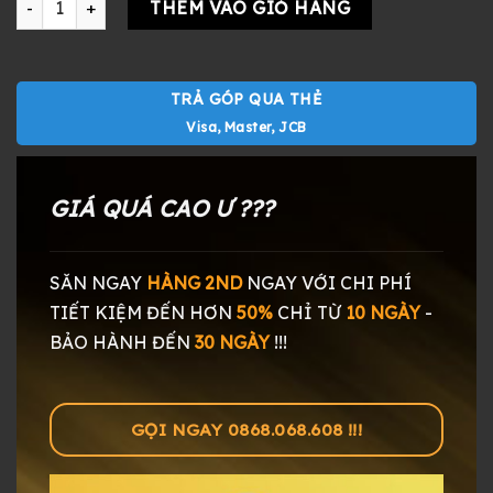
THÊM VÀO GIỎ HÀNG
TRẢ GÓP QUA THẺ
Visa, Master, JCB
GIÁ QUÁ CAO Ư ???
SĂN NGAY
HÀNG 2ND
NGAY
VỚI CHI PHÍ
TIẾT KIỆM ĐẾN HƠN
50%
CHỈ TỪ
10 NGÀY
-
BẢO HÀNH ĐẾN
30 NGÀY
!!!
GỌI NGAY 0868.068.608 !!!