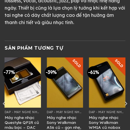
lossless, vocal, acoustic, jazz, pop và nhạc nhẹ hằng
ngày. Thiết bị cũng là lựa chọn lý tưởng khi kết hợp với
tai nghe có dây chất lượng cao để tận hưởng âm
thanh chi tiết và giàu nhạc tính.
SẢN PHẨM TƯƠNG TỰ
SOLD
SOLD
-77%
-39%
-61%
DAP - MÁY NGHE NHẠC
DAP - MÁY NGHE NHẠC
DAP - MÁY NGHE NHẠC
Máy nghe nhạc
Máy nghe nhạc
Máy nghe nhạc
Questyle QP1R cũ
Sony Walkman
Sony Walkman
màu bạc – DAC
A56 cũ – gọn nhẹ,
WM1A cũ nobox