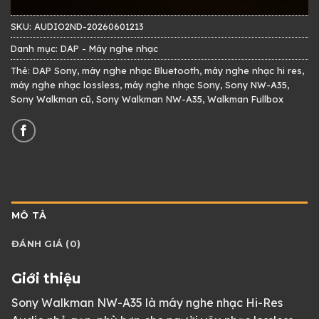
SKU:
AUDIO2ND-20260601213
Danh mục:
DAP - Máy nghe nhạc
Thẻ:
DAP Sony
,
máy nghe nhạc Bluetooth
,
máy nghe nhạc hi res
,
máy nghe nhạc lossless
,
máy nghe nhạc Sony
,
Sony NW-A35
,
Sony Walkman cũ
,
Sony Walkman NW-A35
,
Walkman Fullbox
MÔ TẢ
ĐÁNH GIÁ (0)
Giới thiệu
Sony Walkman NW-A35 là máy nghe nhạc Hi-Res