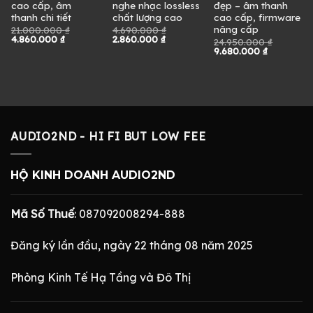
cao cấp, âm
nghe nhạc lossless
đẹp – âm thanh
thanh chi tiết
chất lượng cao
cao cấp, firmware
nâng cấp
21.000.000
₫
4.690.000
₫
Giá
Giá
Giá
Giá
4.860.000
₫
2.860.000
₫
24.950.000
₫
gốc
hiện
gốc
hiện
Giá
Giá
9.680.000
₫
là:
tại
là:
tại
gốc
hiện
21.000.000 ₫.
là:
4.690.000 ₫.
là:
là:
tại
4.860.000 ₫.
2.860.000 ₫.
24.950.000 ₫.
là:
0 ₫.
9.680.000
AUDIO2ND - HI FI BUT LOW FEE
HỘ KINH DOANH AUDIO2ND
Mã Số Thuế
: 087092008294-888
Đăng ký lần đầu, ngày 22 tháng 08 năm 2025
Phòng Kinh Tế Hạ Tầng và Đô Thị