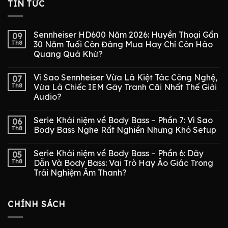
TIN TỨC
Sennheiser HD600 Năm 2026: Huyền Thoại Gần
09
Th8
30 Năm Tuổi Còn Đáng Mua Hay Chỉ Còn Hào
Quang Quá Khứ?
Vì Sao Sennheiser Vừa Là Kiệt Tác Công Nghệ,
07
Th8
Vừa Là Chiếc IEM Gây Tranh Cãi Nhất Thế Giới
Audio?
Serie Khái niệm về Body Bass – Phần 7: Vì Sao
06
Th8
Body Bass Nghe Rất Nghiền Nhưng Khó Setup
Serie Khái niệm về Body Bass – Phần 6: Dây
05
Th8
Dẫn Và Body Bass: Vai Trò Hay Ảo Giác Trong
Trải Nghiệm Âm Thanh?
CHÍNH SÁCH