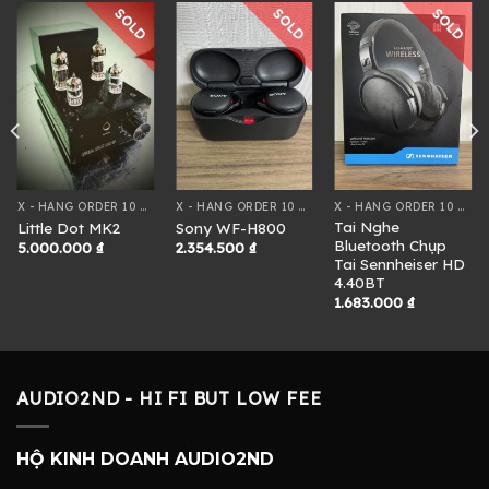
SOLD
SOLD
SOLD
X - HÀNG ORDER 10 NGÀY
X - HÀNG ORDER 10 NGÀY
X - HÀNG ORDER 10 NGÀY
Tai Nghe
Little Dot MK2
Sony WF-H800
Bluetooth Chụp
5.000.000
₫
2.354.500
₫
Tai Sennheiser HD
4.40BT
1.683.000
₫
0 ₫
0 ₫
AUDIO2ND - HI FI BUT LOW FEE
HỘ KINH DOANH AUDIO2ND