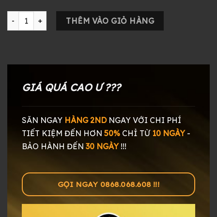
Tai Nghe Beyerdynamic DT 880 Edition - 32 Omh số lượng
THÊM VÀO GIỎ HÀNG
GIÁ QUÁ CAO Ư ???
SĂN NGAY
HÀNG 2ND
NGAY
VỚI CHI PHÍ
TIẾT KIỆM ĐẾN HƠN
50%
CHỈ TỪ
10 NGÀY
-
BẢO HÀNH ĐẾN
30 NGÀY
!!!
GỌI NGAY 0868.068.608 !!!