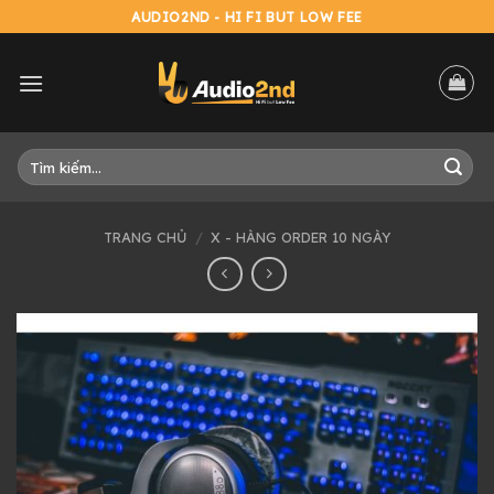
Skip
AUDIO2ND - HI FI BUT LOW FEE
to
content
Tìm
kiếm:
TRANG CHỦ
/
X - HÀNG ORDER 10 NGÀY