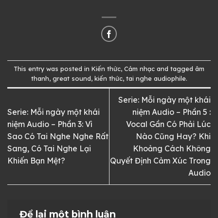
This entry was posted in
Kiến thức
,
Cảm nhạc
and tagged
âm
thanh
,
great sound
,
kiến thức
,
tai nghe audiophile
.
Serie: Mỗi ngày một khái
Serie: Mỗi ngày một khái
niệm Audio – Phần 5 :
niệm Audio – Phần 3: Vì
Vocal Gần Có Phải Lúc
Sao Có Tai Nghe Nghe Rất
Nào Cũng Hay? Khi
Sang, Có Tai Nghe Lại
Khoảng Cách Không
Khiến Bạn Mệt?
Quyết Định Cảm Xúc Trong
Audio
Để lại một bình luận