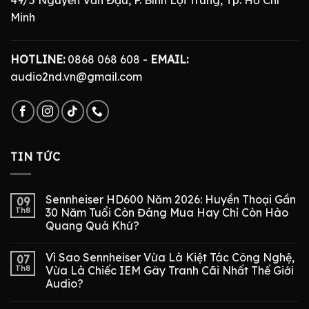
Minh
HOTLINE:
0868 068 608 -
EMAIL:
audio2nd.vn@gmail.com
TIN TỨC
Sennheiser HD600 Năm 2026: Huyền Thoại Gần
09
Th8
30 Năm Tuổi Còn Đáng Mua Hay Chỉ Còn Hào
Quang Quá Khứ?
Vì Sao Sennheiser Vừa Là Kiệt Tác Công Nghệ,
07
Th8
Vừa Là Chiếc IEM Gây Tranh Cãi Nhất Thế Giới
Audio?