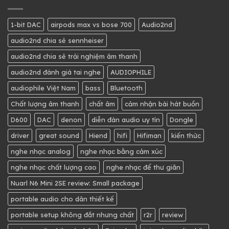
1-bit DAC
airpods max vs bose 700
Audio2nd
audio2nd chia sẻ sennheiser
audio2nd chia sẻ trải nghiệm âm thanh
audio2nd đánh giá tai nghe
AUDIOPHILE
audiophile Việt Nam
bass
Bluetooth
Chất lượng âm thanh
chất âm
cảm nhận bài hát buồn
D600
DAC
denon
diễn đàn audio uy tín
Dongle
driver
great sound
Hiend
hifi
Hifiman
kiến thức
nghe nhạc analog
nghe nhạc bằng cảm xúc
nghe nhạc chất lượng cao
nghe nhạc để thư giãn
Nuarl N6 Mini 2SE review: Small package
portable audio cho dân thiết kế
portable setup không đắt nhưng chất
r2r
review