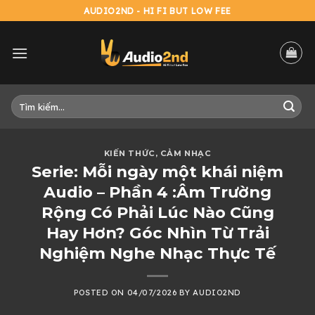
Skip
AUDIO2ND - HI FI BUT LOW FEE
to
content
Tìm
kiếm:
KIẾN THỨC
,
CẢM NHẠC
Serie: Mỗi ngày một khái niệm
Audio – Phần 4 :Âm Trường
Rộng Có Phải Lúc Nào Cũng
Hay Hơn? Góc Nhìn Từ Trải
Nghiệm Nghe Nhạc Thực Tế
POSTED ON
04/07/2026
BY
AUDIO2ND