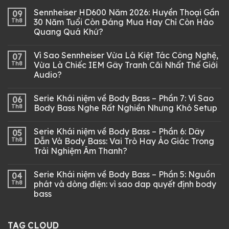
Sennheiser HD600 Năm 2026: Huyền Thoại Gần
09
Th8
30 Năm Tuổi Còn Đáng Mua Hay Chỉ Còn Hào
Quang Quá Khứ?
Vì Sao Sennheiser Vừa Là Kiệt Tác Công Nghệ,
07
Th8
Vừa Là Chiếc IEM Gây Tranh Cãi Nhất Thế Giới
Audio?
Serie Khái niệm về Body Bass – Phần 7: Vì Sao
06
Th8
Body Bass Nghe Rất Nghiền Nhưng Khó Setup
Serie Khái niệm về Body Bass – Phần 6: Dây
05
Th8
Dẫn Và Body Bass: Vai Trò Hay Ảo Giác Trong
Trải Nghiệm Âm Thanh?
Serie Khái niệm về Body Bass – Phần 5: Nguồn
04
Th8
phát và dòng điện: vì sao dap quyết định body
bass
TAG CLOUD