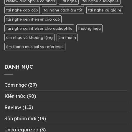
review audiophile cá nhân
Tai nghe
tai nghe audiophile
tai nghe cao cấp
tai nghe cách âm tốt
tai nghe cũ giá rẻ
tai nghe sennheiser cao cấp
tai nghe sennheiser cho audiophile
thương hiệu
âm nhạc và khoảng lặng
âm thanh
âm thanh musical vs reference
DANH MỤC
Cảm nhạc
(29)
Kiến thức
(90)
Review
(113)
Sản phẩm mới
(19)
Uncategorized
(3)