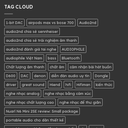
TAG CLOUD
1-bit DAC
airpods max vs bose 700
Audio2nd
audio2nd chia sẻ sennheiser
audio2nd chia sẻ trải nghiệm âm thanh
audio2nd đánh giá tai nghe
AUDIOPHILE
audiophile Việt Nam
bass
Bluetooth
Chất lượng âm thanh
chất âm
cảm nhận bài hát buồn
D600
DAC
denon
diễn đàn audio uy tín
Dongle
driver
great sound
Hiend
hifi
Hifiman
kiến thức
nghe nhạc analog
nghe nhạc bằng cảm xúc
nghe nhạc chất lượng cao
nghe nhạc để thư giãn
Nuarl N6 Mini 2SE review: Small package
portable audio cho dân thiết kế