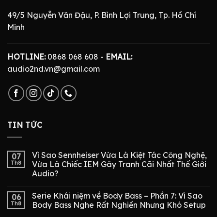
49/5 Nguyễn Văn Đậu, P. Bình Lợi Trung, Tp. Hồ Chí
Minh
HOTLINE:
0868 068 608 -
EMAIL:
audio2nd.vn@gmail.com
TIN TỨC
Vì Sao Sennheiser Vừa Là Kiệt Tác Công Nghệ,
07
Th8
Vừa Là Chiếc IEM Gây Tranh Cãi Nhất Thế Giới
Audio?
Serie Khái niệm về Body Bass – Phần 7: Vì Sao
06
Th8
Body Bass Nghe Rất Nghiền Nhưng Khó Setup