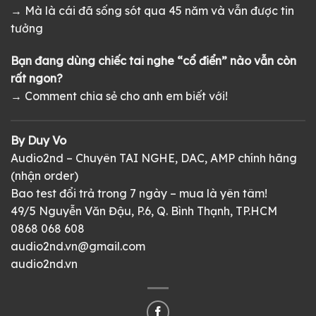
→ Mà là cái đã sống sót qua 45 năm và vẫn được tin
tưởng
Bạn đang dùng chiếc tai nghe “cổ điển” nào vẫn còn
rất ngon?
→ Comment chia sẻ cho anh em biết với!
By Duy Vo
Audio2nd – Chuyên TAI NGHE, DAC, AMP chính hãng
(nhận order)
Bao test đổi trả trong 7 ngày – mua là yên tâm!
49/5 Nguyễn Văn Đậu, P.6, Q. Bình Thạnh, TP.HCM
0868 068 608
audio2nd.vn@gmail.com
audio2nd.vn