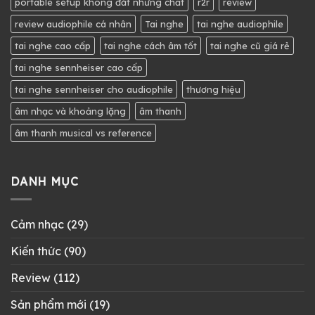
portable setup không đắt nhưng chất
r2r
review
review audiophile cá nhân
Tai nghe
tai nghe audiophile
tai nghe cao cấp
tai nghe cách âm tốt
tai nghe cũ giá rẻ
tai nghe sennheiser cao cấp
tai nghe sennheiser cho audiophile
thương hiệu
âm nhạc và khoảng lặng
âm thanh
âm thanh musical vs reference
DANH MỤC
Cảm nhạc
(29)
Kiến thức
(90)
Review
(112)
Sản phẩm mới
(19)