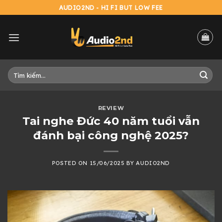
Skip
AUDIO2ND - HI FI BUT LOW FEE
to
content
Tìm
kiếm:
REVIEW
Tai nghe Đức 40 năm tuổi vẫn
đánh bại công nghệ 2025?
POSTED ON
15/06/2025
BY
AUDIO2ND