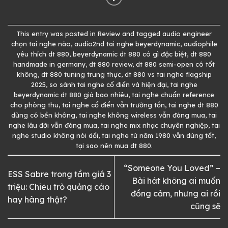
This entry was posted in
Review
and tagged
audio engineer
chọn tai nghe nào
,
audio2nd tai nghe beyerdynamic
,
audiophile
yêu thích dt 880
,
beyerdynamic dt 880 có gì đặc biệt
,
dt 880
handmade in germany
,
dt 880 review
,
dt 880 semi-open có tốt
không
,
dt 880 tuning trung thực
,
dt 880 vs tai nghe flagship
2025
,
so sánh tai nghe cổ điển và hiện đại
,
tai nghe
beyerdynamic dt 880 giá bao nhiêu
,
tai nghe chuẩn reference
cho phòng thu
,
tai nghe cổ điển vẫn trường tồn
,
tai nghe dt 880
dùng có bền không
,
tai nghe không wireless vẫn đáng mua
,
tai
nghe lâu đời vẫn đáng mua
,
tai nghe mix nhạc chuyên nghiệp
,
tai
nghe studio không nói dối
,
tai nghe từ năm 1980 vẫn dùng tốt
,
tại sao nên mua dt 880
.
“Someone You Loved” –
ESS Sabre trong tầm giá 3
Bài hát không ai muốn
triệu: Chiêu trò quảng cáo
đồng cảm, nhưng ai rồi
hay hàng thật?
cũng sẽ