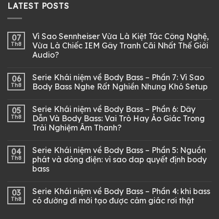
LATEST POSTS
Vì Sao Sennheiser Vừa Là Kiệt Tác Công Nghệ,
07
Th8
Vừa Là Chiếc IEM Gây Tranh Cãi Nhất Thế Giới
Audio?
Serie Khái niệm về Body Bass – Phần 7: Vì Sao
06
Th8
Body Bass Nghe Rất Nghiền Nhưng Khó Setup
Serie Khái niệm về Body Bass – Phần 6: Dây
05
Th8
Dẫn Và Body Bass: Vai Trò Hay Ảo Giác Trong
Trải Nghiệm Âm Thanh?
Serie Khái niệm về Body Bass – Phần 5: Nguồn
04
Th8
phát và dòng điện: vì sao dap quyết định body
bass
Serie Khái niệm về Body Bass – Phần 4: khi bass
03
Th8
có đường đi mới tạo được cảm giác rơi thật