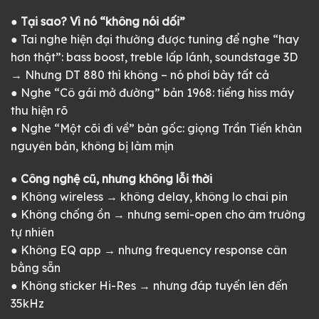
● Tại sao? Vì nó “không nói dối”
● Tai nghe hiện đại thường được tuning để nghe “hay
hơn thật”: bass boost, treble lấp lánh, soundstage 3D
→ Nhưng DT 880 thì không – nó phơi bày tất cả
● Nghe “Cô gái mở đường” bản 1968: tiếng hiss máy
thu hiện rõ
● Nghe “Một cõi đi về” bản gốc: giọng Trần Tiến khàn
nguyên bản, không bị làm mịn
● Công nghệ cũ, nhưng không lỗi thời
● Không wireless → không delay, không lo chai pin
● Không chống ồn → nhưng semi-open cho âm trường
tự nhiên
● Không EQ app → nhưng frequency response cân
bằng sẵn
● Không sticker Hi-Res → nhưng đáp tuyến lên đến
35kHz