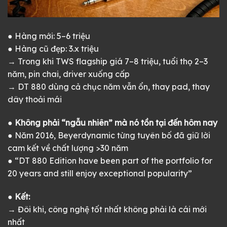
● Hàng mới: 5–6 triệu
● Hàng cũ đẹp: 3.x triệu
→ Trong khi TWS flagship giá 7–8 triệu, tuổi thọ 2–3
năm, pin chai, driver xuống cấp
→ DT 880 dùng cả chục năm vẫn ổn, thay pad, thay
dây thoải mái
● Không phải “ngẫu nhiên” mà nó tồn tại đến hôm nay
● Năm 2016, Beyerdynamic từng tuyên bố đã giữ lời
cam kết về chất lượng >30 năm
● “DT 880 Edition have been part of the portfolio for
20 years and still enjoy exceptional popularity”
● Kết:
→ Đôi khi, công nghệ tốt nhất không phải là cái mới
nhất