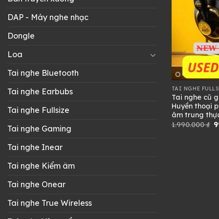
DAP - Máy nghe nhạc
Dongle
Loa
Tai nghe Bluetooth
TAI NGHE FULL
Tai nghe Earbubs
Tai nghe cũ g
Huyền thoại p
Tai nghe Fullsize
âm trung thự
G
1.990.000
₫
9
Tai nghe Gaming
g
là
1
Tai nghe Inear
Tai nghe Kiểm âm
Tai nghe Onear
Tai nghe True Wireless