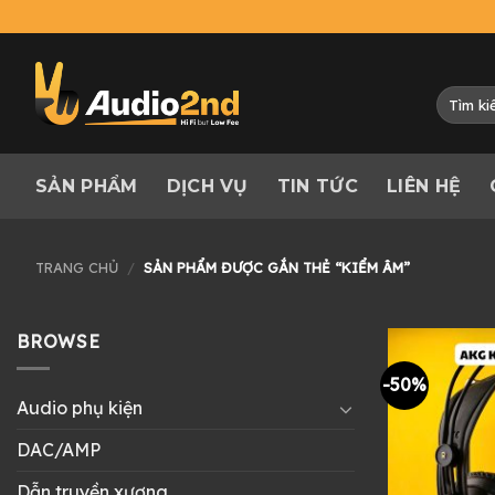
Skip
to
content
Tìm
kiếm:
SẢN PHẨM
DỊCH VỤ
TIN TỨC
LIÊN HỆ
TRANG CHỦ
/
SẢN PHẨM ĐƯỢC GẮN THẺ “KIỂM ÂM”
BROWSE
-50%
Audio phụ kiện
DAC/AMP
Dẫn truyền xương