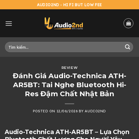
Skip
AUDIO2ND - HI FI BUT LOW FEE
to
content
Tìm
kiếm:
REVIEW
Đánh Giá Audio-Technica ATH-
AR5BT: Tai Nghe Bluetooth Hi-
Res Đậm Chất Nhật Bản
POSTED ON
12/06/2026
BY
AUDIO2ND
Audio-Technica ATH-AR5BT – Lựa Chọn