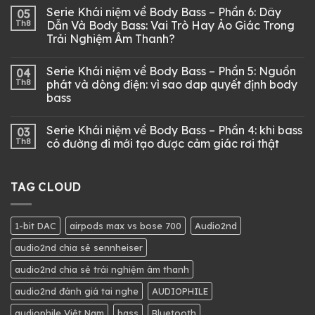
Serie Khái niệm về Body Bass – Phần 6: Dây
05
Th8
Dẫn Và Body Bass: Vai Trò Hay Ảo Giác Trong
Trải Nghiệm Âm Thanh?
Serie Khái niệm về Body Bass – Phần 5: Nguồn
04
Th8
phát và dòng điện: vì sao dap quyết định body
bass
Serie Khái niệm về Body Bass – Phần 4: khi bass
03
Th8
có đường đi mới tạo được cảm giác rơi thật
TAG CLOUD
1-bit DAC
airpods max vs bose 700
Audio2nd
audio2nd chia sẻ sennheiser
audio2nd chia sẻ trải nghiệm âm thanh
audio2nd đánh giá tai nghe
AUDIOPHILE
audiophile Việt Nam
bass
Bluetooth