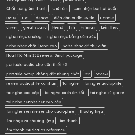
Chất lượng âm thanh
chất âm
cảm nhận bài hát buồn
D600
DAC
denon
diễn đàn audio uy tín
Dongle
driver
great sound
Hiend
hifi
Hifiman
kiến thức
nghe nhạc analog
nghe nhạc bằng cảm xúc
nghe nhạc chất lượng cao
nghe nhạc để thư giãn
Nuarl N6 Mini 2SE review: Small package
portable audio cho dân thiết kế
portable setup không đắt nhưng chất
r2r
review
review audiophile cá nhân
Tai nghe
tai nghe audiophile
tai nghe cao cấp
tai nghe cách âm tốt
tai nghe cũ giá rẻ
tai nghe sennheiser cao cấp
tai nghe sennheiser cho audiophile
thương hiệu
âm nhạc và khoảng lặng
âm thanh
âm thanh musical vs reference