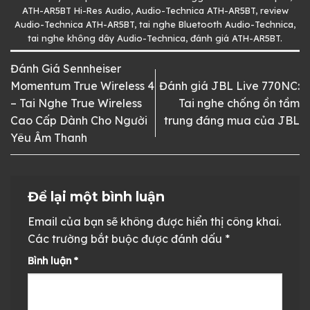
ATH-AR5BT Hi-Res Audio
,
Audio-Technica ATH-AR5BT
,
review
Audio-Technica ATH-AR5BT
,
tai nghe Bluetooth Audio-Technica
,
tai nghe không dây Audio-Technica
,
đánh giá ATH-AR5BT
.
Đánh Giá Sennheiser
Momentum True Wireless 4
Đánh giá JBL Live 770NC:
– Tai Nghe True Wireless
Tai nghe chống ồn tầm
Cao Cấp Dành Cho Người
trung đáng mua của JBL
Yêu Âm Thanh
Để lại một bình luận
Email của bạn sẽ không được hiển thị công khai.
Các trường bắt buộc được đánh dấu
*
Bình luận
*