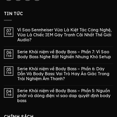
TIN TỨC
Vì Sao Sennheiser Vừa Là Kiệt Tác Công Nghệ,
07
Th8
Vừa Là Chiếc IEM Gây Tranh Cãi Nhất Thế Giới
Audio?
Serie Khái niệm về Body Bass – Phần 7: Vì Sao
06
Th8
Body Bass Nghe Rất Nghiền Nhưng Khó Setup
Serie Khái niệm về Body Bass – Phần 6: Dây
05
Th8
Dẫn Và Body Bass: Vai Trò Hay Ảo Giác Trong
Trải Nghiệm Âm Thanh?
Serie Khái niệm về Body Bass – Phần 5: Nguồn
04
Th8
phát và dòng điện: vì sao dap quyết định body
bass
CHÍNH SÁCH