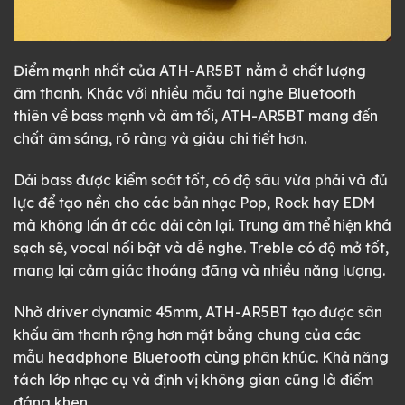
Điểm mạnh nhất của ATH-AR5BT nằm ở chất lượng
âm thanh. Khác với nhiều mẫu tai nghe Bluetooth
thiên về bass mạnh và âm tối, ATH-AR5BT mang đến
chất âm sáng, rõ ràng và giàu chi tiết hơn.
Dải bass được kiểm soát tốt, có độ sâu vừa phải và đủ
lực để tạo nền cho các bản nhạc Pop, Rock hay EDM
mà không lấn át các dải còn lại. Trung âm thể hiện khá
sạch sẽ, vocal nổi bật và dễ nghe. Treble có độ mở tốt,
mang lại cảm giác thoáng đãng và nhiều năng lượng.
Nhờ driver dynamic 45mm, ATH-AR5BT tạo được sân
khấu âm thanh rộng hơn mặt bằng chung của các
mẫu headphone Bluetooth cùng phân khúc. Khả năng
tách lớp nhạc cụ và định vị không gian cũng là điểm
đáng khen.