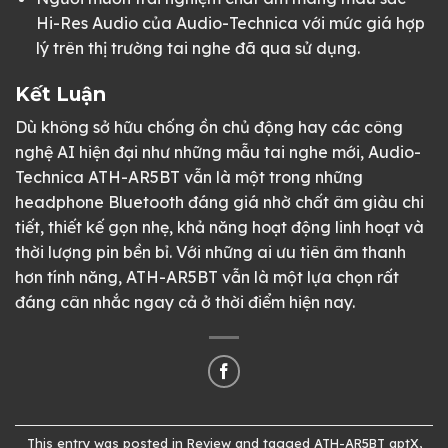
Hi-Res Audio của Audio-Technica với mức giá hợp
lý trên thị trường tai nghe đã qua sử dụng.
Kết Luận
Dù không sở hữu chống ồn chủ động hay các công
nghệ AI hiện đại như những mẫu tai nghe mới, Audio-
Technica ATH-AR5BT vẫn là một trong những
headphone Bluetooth đáng giá nhờ chất âm giàu chi
tiết, thiết kế gọn nhẹ, khả năng hoạt động linh hoạt và
thời lượng pin bền bỉ. Với những ai ưu tiên âm thanh
hơn tính năng, ATH-AR5BT vẫn là một lựa chọn rất
đáng cân nhắc ngay cả ở thời điểm hiện nay.
This entry was posted in
Review
and tagged
ATH-AR5BT aptX
,