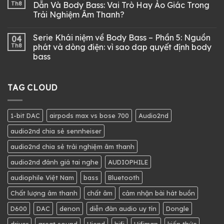
Th8
Dẫn Và Body Bass: Vai Trò Hay Ảo Giác Trong
Trải Nghiệm Âm Thanh?
Serie Khái niệm về Body Bass – Phần 5: Nguồn
04
Th8
phát và dòng điện: vì sao dap quyết định body
bass
TAG CLOUD
1-bit DAC
airpods max vs bose 700
Audio2nd
audio2nd chia sẻ sennheiser
audio2nd chia sẻ trải nghiệm âm thanh
audio2nd đánh giá tai nghe
AUDIOPHILE
audiophile Việt Nam
bass
Bluetooth
Chất lượng âm thanh
chất âm
cảm nhận bài hát buồn
D600
DAC
denon
diễn đàn audio uy tín
Dongle