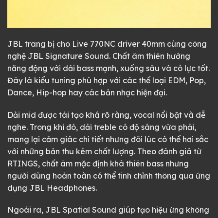
JBL trang bị cho Live 770NC driver 40mm cùng công
nghệ JBL Signature Sound. Chất âm thiên hướng
năng động với dải bass mạnh, xuống sâu và có lực tốt.
Đây là kiểu tuning phù hợp với các thể loại EDM, Pop,
Dance, Hip-hop hay các bản nhạc hiện đại.
Dải mid được tái tạo khá rõ ràng, vocal nổi bật và dễ
nghe. Trong khi đó, dải treble có độ sáng vừa phải,
mang lại cảm giác chi tiết nhưng đôi lúc có thể hơi sắc
với những bản thu kém chất lượng. Theo đánh giá từ
RTINGS, chất âm mặc định khá thiên bass nhưng
người dùng hoàn toàn có thể tinh chỉnh thông qua ứng
dụng JBL Headphones.
Ngoài ra, JBL Spatial Sound giúp tạo hiệu ứng không