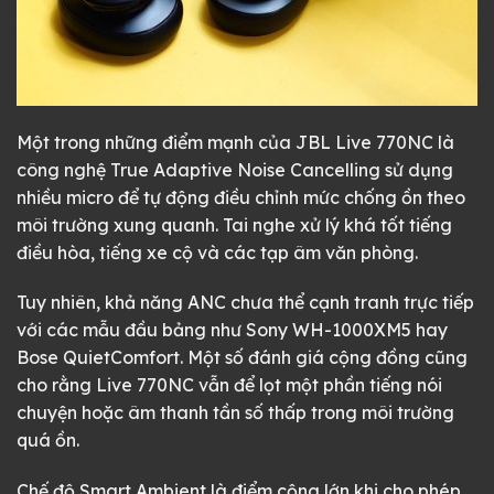
Một trong những điểm mạnh của JBL Live 770NC là
công nghệ True Adaptive Noise Cancelling sử dụng
nhiều micro để tự động điều chỉnh mức chống ồn theo
môi trường xung quanh. Tai nghe xử lý khá tốt tiếng
điều hòa, tiếng xe cộ và các tạp âm văn phòng.
Tuy nhiên, khả năng ANC chưa thể cạnh tranh trực tiếp
với các mẫu đầu bảng như Sony WH-1000XM5 hay
Bose QuietComfort. Một số đánh giá cộng đồng cũng
cho rằng Live 770NC vẫn để lọt một phần tiếng nói
chuyện hoặc âm thanh tần số thấp trong môi trường
quá ồn.
Chế độ Smart Ambient là điểm cộng lớn khi cho phép