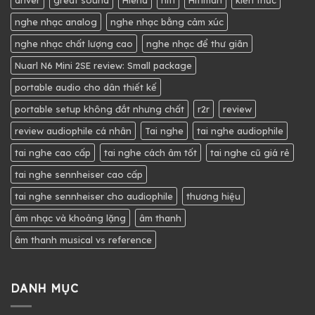
driver
great sound
Hiend
hifi
Hifiman
kiến thức
nghe nhạc analog
nghe nhạc bằng cảm xúc
nghe nhạc chất lượng cao
nghe nhạc để thư giãn
Nuarl N6 Mini 2SE review: Small package
portable audio cho dân thiết kế
portable setup không đắt nhưng chất
r2r
review
review audiophile cá nhân
Tai nghe
tai nghe audiophile
tai nghe cao cấp
tai nghe cách âm tốt
tai nghe cũ giá rẻ
tai nghe sennheiser cao cấp
tai nghe sennheiser cho audiophile
thương hiệu
âm nhạc và khoảng lặng
âm thanh
âm thanh musical vs reference
DANH MỤC