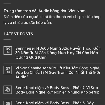
Trung tâm trao đổi Audio hàng đầu Việt Nam.
Điểm đến của người chơi âm thanh với chi phí siêu hợp
lý và nhiều ưu đãi hấp dẫn.
LATEST POSTS
Sennheiser HD600 Năm 2026: Huyền Thoại Gần
09
Th8
30 Năm Tuổi Còn Đáng Mua Hay Chỉ Còn Hào
Quang Quá Khứ?
Vì Sao Sennheiser Vừa Là Kiệt Tác Công Nghệ,
07
Th8
Vừa Là Chiếc IEM Gây Tranh Cãi Nhất Thế Giới
Audio?
Serie Khái niệm về Body Bass – Phần 7: Vì Sao
06
Th8
Body Bass Nghe Rất Nghiền Nhưng Khó Setup
Serie Khái niệm về Body Bass – Phần 6: Dây
05