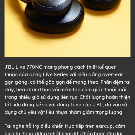
JBL Live 770NC mang phong cách thiết kế quen
thuộc của dòng Live Series với kiểu dáng over-ear
gọn gàng, có thể gập gọn để mang theo. Phần đệm tai
dày, headband bọc vải mềm tạo cảm giác thoải mái
trong nhiều giờ sử dụng liên tục. Chất lượng hoàn thiện
tốt hơn đáng kể so với dòng Tune của JBL, dù vẫn sử
dụng chủ yếu vật liệu nhựa nhằm giảm trọng lượng.
Tai nghe hỗ trợ điều khiển trực tiếp trên earcup, cảm
biến tự động dừng/phát nhạc khi tháo hoặc đeo lại,