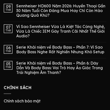
Sennheiser HD600 Năm 2026: Huyền Thoại Gần
09
Th8
30 Năm Tuổi Còn Đáng Mua Hay Chỉ Còn Hào
Quang Quá Khứ?
Vì Sao Sennheiser Vừa Là Kiệt Tác Công Nghệ,
07
Th8
Vừa Là Chiếc IEM Gây Tranh Cãi Nhất Thế Giới
Audio?
Serie Khái niệm về Body Bass – Phần 7: Vì Sao
06
Th8
Body Bass Nghe Rất Nghiền Nhưng Khó Setup
Serie Khái niệm về Body Bass – Phần 6: Dây
05
Th8
Dẫn Và Body Bass: Vai Trò Hay Ảo Giác Trong
Trải Nghiệm Âm Thanh?
CHÍNH SÁCH
Chính sách bảo mật