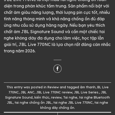
diện trong phân khúc tầm trung. Sản phẩm nổi bật với
chất âm giàu năng lượng, thời lượng pin cực tốt, nhiều
tính năng thông minh và khả năng chống ồn đủ đáp
ứng nhu cầu sử dụng hàng ngày. Nếu bạn yêu thích
chất âm JBL Signature Sound và cần một chiếc tai
nghe không dây đa dụng cho làm việc, học tập lẫn
giải trí, JBL Live 770NC là lựa chọn rất đáng cân nhắc
trong năm 2026.
This entry was posted in
Review
and tagged
âm thanh
,
BL Live
770NC
,
JBL ANC
,
JBL Live 770NC review
,
JBL Live Series.
,
JBL
Signature Sound
,
kiến thức
,
review
,
Tai nghe
,
tai nghe Bluetooth
JBL
,
tai nghe chống ồn JBL
,
tai nghe JBL Live 770NC
,
tai nghe
không dây chống ồn
.