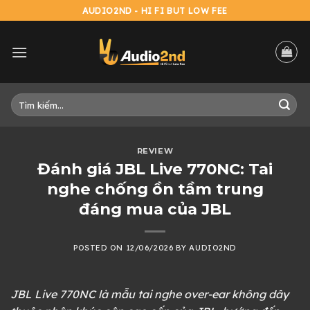
Skip
AUDIO2ND - HI FI BUT LOW FEE
to
content
Tìm
kiếm:
REVIEW
Đánh giá JBL Live 770NC: Tai
nghe chống ồn tầm trung
đáng mua của JBL
POSTED ON
12/06/2026
BY
AUDIO2ND
JBL Live 770NC là mẫu tai nghe over-ear không dây