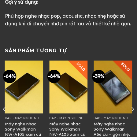
Gợi ý sử dụng:
Phù hợp nghe nhạc pop, acoustic, nhạc nhẹ hoặc sử
dụng khi di chuyển nhờ pin rất lâu và thiết kế nhỏ gọn.
SẢN PHẨM TƯƠNG TỰ
SOLD
SOLD
-64%
-64%
-39%
DAP - MÁY NGHE NHẠC
DAP - MÁY NGHE NHẠC
DAP - MÁY NGHE NHẠC
Máy nghe nhạc
Máy nghe nhạc
Máy nghe nhạc
Sony Walkman
Sony Walkman
Sony Walkman
NW-A105 xám cũ
NW-A105 xám cũ
A56 cũ – gọn nhẹ,