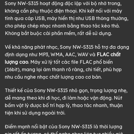
Sony NW-S315 hoạt động độc lập với bộ nhớ trong,
không cần phụ thuộc điện thoại. Khi kết nối với máy
tính qua cáp USB, máy hiển thị như USB thông thường,
cho phép chép nhạc nhanh bằng thao tác kéo thả.
Không bắt buộc cài phần mềm, rất dễ sử dụng.
Về khả năng phát nhạc, Sony NW-S315 hỗ trợ đa dạng
định dạng như MP3, WMA, AAC, WAV và
FLAC chất
lượng cao
. Máy xử lý tốt các file FLAC phổ biến
(16bit), mang lại âm thanh rõ ràng, chi tiết, phù hợp
nhu cầu nghe nhạc chất lượng cao cơ bản.
Thiết kế của Sony NW-S315 nhỏ gọn, trọng lượng nhẹ,
dễ mang theo khi đi học, đi làm hoặc vận động. Nút
bấm vật lý được bố trí hợp lý, thao tác nhanh, thuận
tiện khi sử dụng ngoài trời.
Điểm mạnh nổi bật của Sony NW-S315 là thời lượng