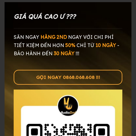
GIÁ QUÁ CAO Ư ???
SĂN NGAY
HÀNG 2ND
NGAY
VỚI CHI PHÍ
TIẾT KIỆM ĐẾN HƠN
50%
CHỈ TỪ
10 NGÀY
-
BẢO HÀNH ĐẾN
30 NGÀY
!!!
GỌI NGAY 0868.068.608 !!!