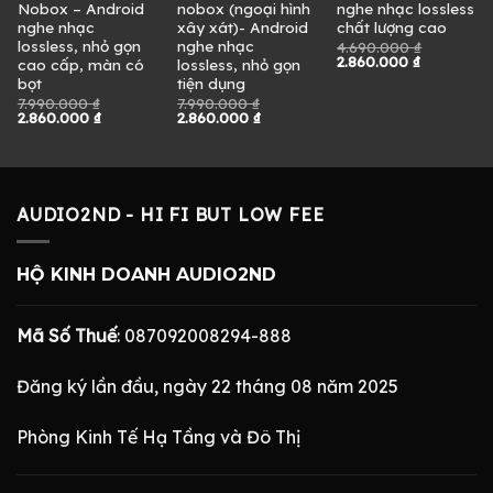
Nobox – Android
nobox (ngoại hình
nghe nhạc lossless
nghe nhạc
xây xát)- Android
chất lượng cao
lossless, nhỏ gọn
nghe nhạc
4.690.000
₫
Giá
Giá
2.860.000
₫
cao cấp, màn có
lossless, nhỏ gọn
gốc
hiện
bọt
tiện dụng
là:
tại
7.990.000
₫
7.990.000
₫
4.690.000 ₫.
là:
Giá
Giá
Giá
Giá
0 ₫.
2.860.000
₫
2.860.000
₫
2.860.000 
gốc
hiện
gốc
hiện
là:
tại
là:
tại
7.990.000 ₫.
là:
7.990.000 ₫.
là:
2.860.000 ₫.
2.860.000 ₫.
AUDIO2ND - HI FI BUT LOW FEE
HỘ KINH DOANH AUDIO2ND
Mã Số Thuế
: 087092008294-888
Đăng ký lần đầu, ngày 22 tháng 08 năm 2025
Phòng Kinh Tế Hạ Tầng và Đô Thị