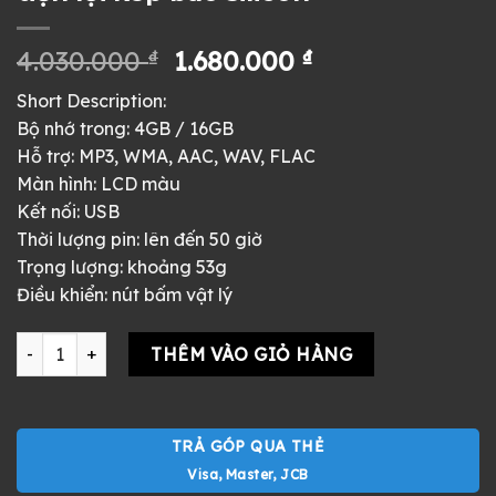
Giá
Giá
4.030.000
₫
1.680.000
₫
gốc
hiện
Short Description:
là:
tại
Bộ nhớ trong: 4GB / 16GB
4.030.000 ₫.
là:
Hỗ trợ: MP3, WMA, AAC, WAV, FLAC
1.680.000 ₫.
Màn hình: LCD màu
Kết nối: USB
Thời lượng pin: lên đến 50 giờ
Trọng lượng: khoảng 53g
Điều khiển: nút bấm vật lý
Máy nghe nhạc Sony NW-S315 cũ - pin siêu lâu, nhỏ gọn, nghe n
THÊM VÀO GIỎ HÀNG
TRẢ GÓP QUA THẺ
Visa, Master, JCB