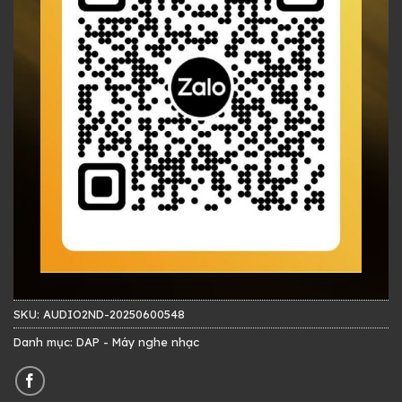
SKU:
AUDIO2ND-20250600548
Danh mục:
DAP - Máy nghe nhạc