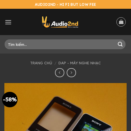
Skip
AUDIO2ND - HI FI BUT LOW FEE
to
content
Tìm
kiếm:
TRANG CHỦ
/
DAP - MÁY NGHE NHẠC
-58%