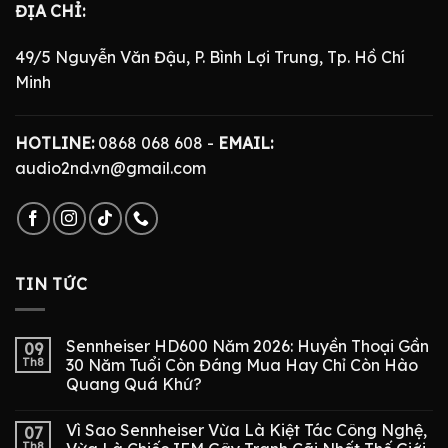
ĐỊA CHỈ:
49/5 Nguyễn Văn Đậu, P. Bình Lợi Trung, Tp. Hồ Chí
Minh
HOTLINE:
0868 068 608 -
EMAIL:
audio2nd.vn@gmail.com
TIN TỨC
Sennheiser HD600 Năm 2026: Huyền Thoại Gần
09
Th8
30 Năm Tuổi Còn Đáng Mua Hay Chỉ Còn Hào
Quang Quá Khứ?
Vì Sao Sennheiser Vừa Là Kiệt Tác Công Nghệ,
07
Th8