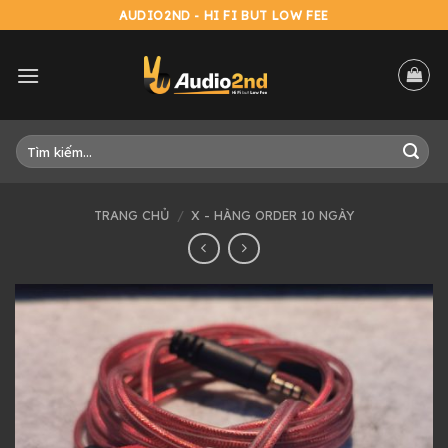
Skip
AUDIO2ND - HI FI BUT LOW FEE
to
content
Tìm
kiếm:
TRANG CHỦ
/
X - HÀNG ORDER 10 NGÀY