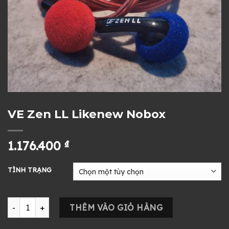
VE Zen LL Likenew Nobox
1.176.400
₫
TÌNH TRẠNG
VE Zen LL Likenew Nobox số lượng
THÊM VÀO GIỎ HÀNG