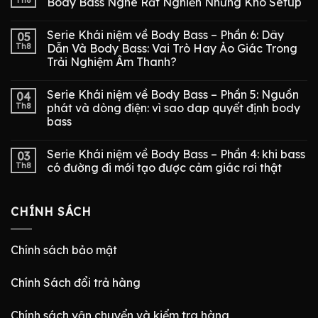
Body Bass Nghe Rất Nghiền Nhưng Khó Setup
Serie Khái niệm về Body Bass – Phần 6: Dây
05
Th8
Dẫn Và Body Bass: Vai Trò Hay Ảo Giác Trong
Trải Nghiệm Âm Thanh?
Serie Khái niệm về Body Bass – Phần 5: Nguồn
04
Th8
phát và dòng điện: vì sao dap quyết định body
bass
Serie Khái niệm về Body Bass – Phần 4: khi bass
03
Th8
có đường đi mới tạo được cảm giác rơi thật
CHÍNH SÁCH
Chính sách bảo mật
Chính Sách đổi trả hàng
Chính sách vận chuyển và kiểm tra hàng