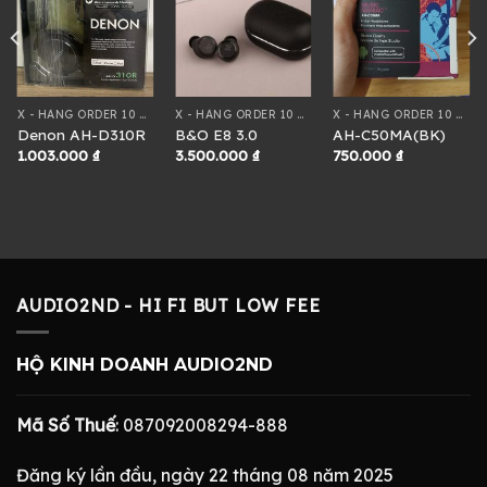
X - HÀNG ORDER 10 NGÀY
X - HÀNG ORDER 10 NGÀY
X - HÀNG ORDER 10 NGÀY
Denon AH-D310R
B&O E8 3.0
AH-C50MA(BK)
1.003.000
₫
3.500.000
₫
750.000
₫
AUDIO2ND - HI FI BUT LOW FEE
HỘ KINH DOANH AUDIO2ND
Mã Số Thuế
: 087092008294-888
Đăng ký lần đầu, ngày 22 tháng 08 năm 2025