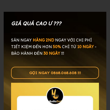
GIÁ QUÁ CAO Ư ???
SĂN NGAY
HÀNG 2ND
NGAY
VỚI CHI PHÍ
TIẾT KIỆM ĐẾN HƠN
50%
CHỈ TỪ
10 NGÀY
-
BẢO HÀNH ĐẾN
30 NGÀY
!!!
GỌI NGAY 0868.068.608 !!!